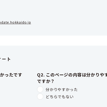
odate.hokkaido.jp
ケート