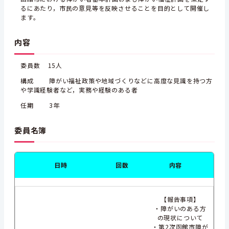
るにあたり，市民の意見等を反映させることを目的として開催し
ます。
内容
委員数 15人
構成 障がい福祉政策や地域づくりなどに高度な見識を持つ方
や学識経験者など，実務や経験のある者
任期 3年
委員名簿
日時
回数
内容
【報告事項】
・障がいのある方
の現状について
・第2次函館市障が