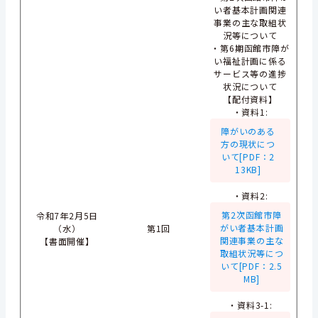
い者基本計画関連
事業の主な取組状
況等について
・第6期函館市障が
い福祉計画に係る
サービス等の進捗
状況について
【配付資料】
・資料1:
障がいのある
方の現状につ
いて[PDF：2
13KB]
・資料2:
第2次函館市障
令和7年2月5日
がい者基本計画
（水）
第1回
関連事業の主な
【書面開催】
取組状況等につ
いて[PDF：2.5
MB]
・資料3-1: