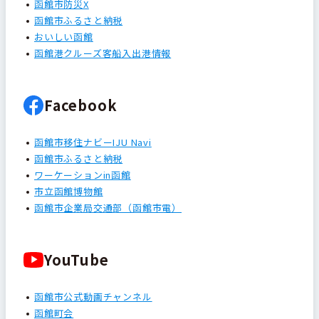
函館市防災X
函館市ふるさと納税
おいしい函館
函館港クルーズ客船入出港情報
Facebook
函館市移住ナビーIJU Navi
函館市ふるさと納税
ワーケーションin函館
市立函館博物館
函館市企業局交通部（函館市電）
YouTube
函館市公式動画チャンネル
函館町会