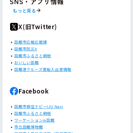
SNS・アプリ情報
もっと見る
X(旧Twitter)
函館市広報広聴課
函館市防災X
函館市ふるさと納税
おいしい函館
函館港クルーズ客船入出港情報
Facebook
函館市移住ナビーIJU Navi
函館市ふるさと納税
ワーケーションin函館
市立函館博物館