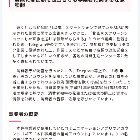
喚起
遅くとも令和6年1月以降、スマートフォンで見ていたSNSに表
示された副業に関する広告をきっかけに、「動画をスクリーンシ
ョットした画像を送れば報酬がもらえる」とうたう副業に勧誘さ
れた後、Telegram等のアプリを使用して、参加費用を支払うタス
ク副業に誘導された上、作業ミスなどの名目で高額の追加送金を
してしまったなどという相談が、各地の消費生活センター等に数
多く寄せられています。
消費者庁が調査を行ったところ、Telegram等上で、「椿 ●
美」等のアカウントを使用していた事業者が、消費者の利益を不
当に害するおそれのある行為(消費者を欺く行為)を行っていたこと
を確認したため、消費者安全法(平成21年法律第50号)第38条第1
項の規定に基づき、消費者被害の発生または拡大の防止に資する
情報を公表し、消費者の皆様に注意を呼びかけています。
事業者の概要
本件事業者が使用していたコミュニケーションアプリのアカウ
ント（以下「本件事業者の担当アカウント」といいます。）の名
称等は次のとおりです。