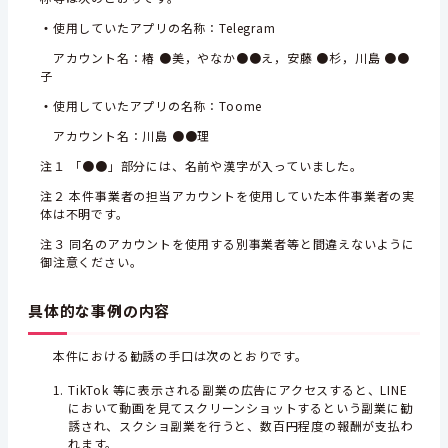
・
使用していたアプリの名称：Telegram
アカウント名：椿 ●美，やなか●●え，安藤 ●杉，川島 ●●
子
・
使用していたアプリの名称：Toome
アカウント名：川島 ●●理
注１ 「●●」部分には、名前や漢字が入っていました。
注２ 本件事業者の担当アカウントを使用していた本件事業者の実
体は不明です。
注３ 同名のアカウントを使用する別事業者等と間違えないように
御注意ください。
具体的な事例の内容
本件における勧誘の手口は次のとおりです。
TikTok 等に表示される副業の広告にアクセスすると、LINE
において動画を見てスクリーンショットするという副業に勧
誘され、スクショ副業を行うと、数百円程度の報酬が支払わ
れます。