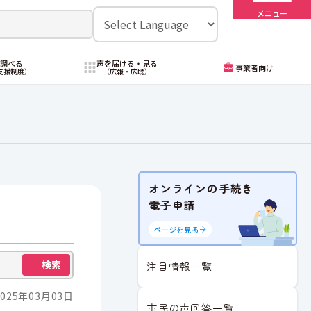
メニュー
・調べる
声を届ける・見る
事業者向け
支援制度）
（広報・広聴）
オンラインの手続き
電子申請
ページを見る
検索
注目情報一覧
025年03月03日
市民の声回答一覧