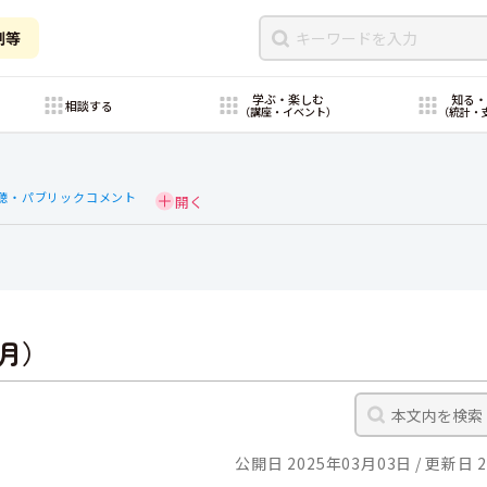
制等
学ぶ・楽しむ
知る
相談する
（講座・イベント）
（統計・
聴・パブリックコメント
月）
公開日 2025年03月03日
更新日 2