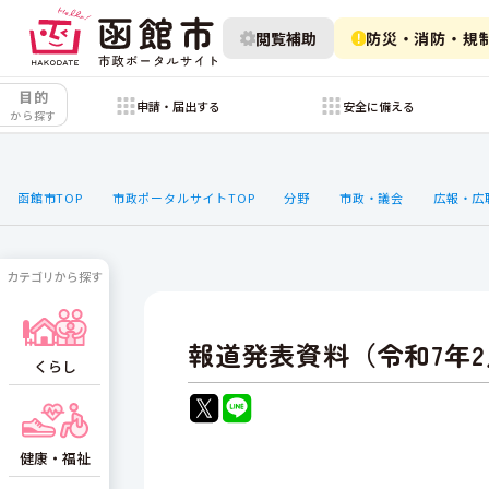
閲覧補助
防災・消防・規
目的
申請・届出する
安全に備える
から探す
函館市TOP
市政ポータルサイトTOP
分野
市政・議会
広報・広
カテゴリから探す
報道発表資料（令和7年2
くらし
健康・福祉