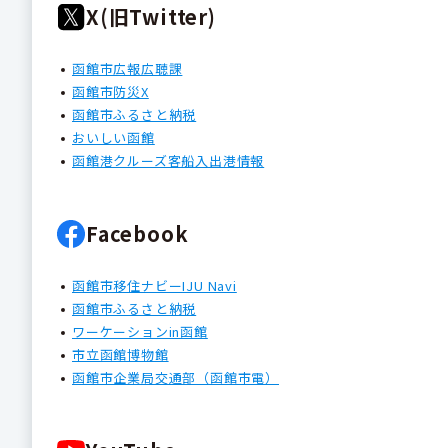
X(旧Twitter)
函館市広報広聴課
函館市防災X
函館市ふるさと納税
おいしい函館
函館港クルーズ客船入出港情報
Facebook
函館市移住ナビーIJU Navi
函館市ふるさと納税
ワーケーションin函館
市立函館博物館
函館市企業局交通部（函館市電）