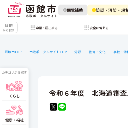
閲覧補助
防災・消防・規
目的
申請・届出する
安全に備える
から探す
函館市TOP
市政ポータルサイトTOP
分野
教育・文化
学校・幼
カテゴリから探す
令和６年度 北海道審査
くらし
健康・福祉