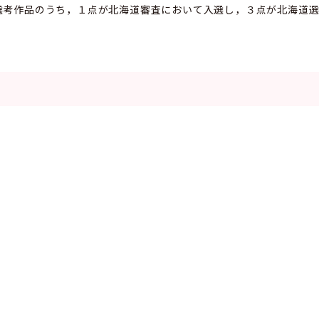
選考作品のうち，１点が北海道審査において入選し，３点が北海道