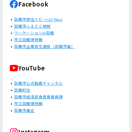
Facebook
函館市移住ナビーIJU Navi
函館市ふるさと納税
ワーケーションin函館
市立函館博物館
函館市企業局交通部（函館市電）
YouTube
函館市公式動画チャンネル
函館町会
函館市経済部食産業振興課
市立函館博物館
函館市議会
Instagram