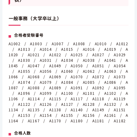
一般事務（大学卒以上）
合格者受験番号
A1002 / A1003 / A1007 / A1008 / A1010 / A1012
/ A1013 / A1014 / A1015 / A1016 / A1019 / A
1020 / A1021 / A1022 / A1025 / A1027 / A1029
/ A1030 / A1031 / A1034 / A1038 / A1041 / A
1045 / A1047 / A1049 / A1050 / A1051 / A1054
/ A1055 / A1056 / A1060 / A1062 / A1063 / A
1066 / A1068 / A1069 / A1070 / A1072 / A1073
/ A1074 / A1079 / A1084 / A1085 / A1086 / A
1087 / A1088 / A1089 / A1091 / A1092 / A1095
/ A1096 / A1099 / A1100 / A1101 / A1102 / A
1106 / A1114 / A1115 / A1117 / A1118 / A1119
/ A1122 / A1126 / A1127 / A1128 / A1132 / A
1134 / A1135 / A1138 / A1140 / A1149 / A1151
/ A1153 / A1154 / A1155 / A1156 / A1161 / A
1164 / A1167 / A1170 / A1180 / A1181 / A1182
合格人数