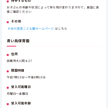
持参するもの
お子さんの年齢や状況によって持ち物が変わりますので，施設に直
接ご確認ください
その他
かめだ認定こども園ホームページ
はこちら
青い鳥保育園
住所
函館市大川町4-27
開園時間
午前7時15分～午後6時15分
受入可能曜日
月曜日～金曜日
受入可能年齢