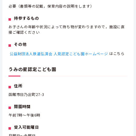
必要（書類等の記載，保育内容の説明をします）
持参するもの
お子さんの年齢や状況によって持ち物が変わりますので，施設に直
接ご確認ください
その他
公益財団法人鉄道弘済会 人見認定こども園ホームページ
はこちら
うみの星認定こども園
住所
函館市日乃出町27-3
開園時間
午前7時～午後6時
受入可能曜日
月曜日～金曜日