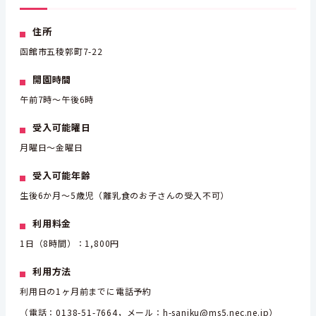
住所
函館市五稜郭町7-22
開園時間
午前7時～午後6時
受入可能曜日
月曜日～金曜日
受入可能年齢
生後6か月～5歳児（離乳食のお子さんの受入不可）
利用料金
1日（8時間）：1,800円
利用方法
利用日の1ヶ月前までに電話予約
（電話：0138-51-7664，メール：h-saniku@ms5.nec.ne.jp）