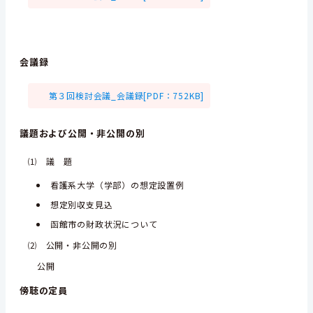
会議録
第３回検討会議_会議録[PDF：752KB]
議題および公開・非公開の別
⑴ 議 題
看護系大学（学部）の想定設置例
想定別収支見込
函館市の財政状況について
⑵ 公開・非公開の別
公開
傍聴の定員