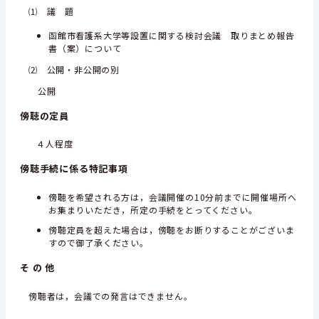
⑴ 議 題
函館市看護系大学等設置に関する検討会議 取りまとめ報告
書（案）について
⑵ 公開・非公開の別
公開
傍聴の定員
４人程度
傍聴手続に係る特記事項
傍聴を希望される方は，会議開催の10分前までに開催場所へ
お集まりいただき，所定の手続をとってください。
傍聴定員を超えた場合は，傍聴をお断りすることがございま
すので御了承ください。
そ の 他
傍聴者は，会議での発言はできません。