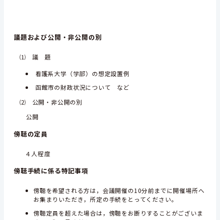
議題および公開・非公開の別
⑴ 議 題
看護系大学（学部）の想定設置例
函館市の財政状況について など
⑵ 公開・非公開の別
公開
傍聴の定員
４人程度
傍聴手続に係る特記事項
傍聴を希望される方は，会議開催の10分前までに開催場所へ
お集まりいただき，所定の手続をとってください。
傍聴定員を超えた場合は，傍聴をお断りすることがございま