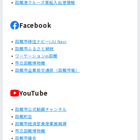
函館港クルーズ客船入出港情報
Facebook
函館市移住ナビーIJU Navi
函館市ふるさと納税
ワーケーションin函館
市立函館博物館
函館市企業局交通部（函館市電）
YouTube
函館市公式動画チャンネル
函館町会
函館市経済部食産業振興課
市立函館博物館
函館市議会