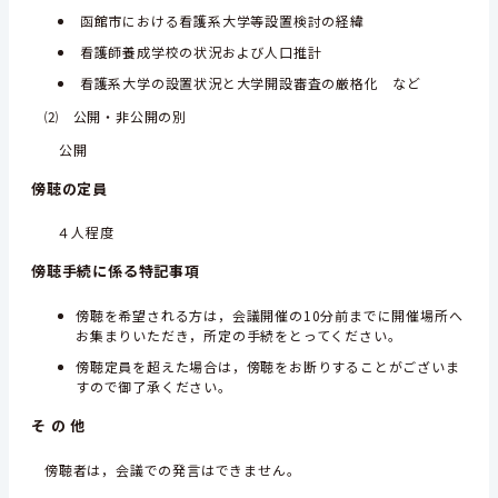
函館市における看護系大学等設置検討の経緯
看護師養成学校の状況および人口推計
看護系大学の設置状況と大学開設審査の厳格化 など
⑵ 公開・非公開の別
公開
傍聴の定員
４人程度
傍聴手続に係る特記事項
傍聴を希望される方は，会議開催の10分前までに開催場所へ
お集まりいただき，所定の手続をとってください。
傍聴定員を超えた場合は，傍聴をお断りすることがございま
すので御了承ください。
そ の 他
傍聴者は，会議での発言はできません。