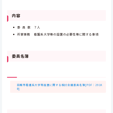
内容
委 員 数 ７人
所掌事務
看護系大学等の設置の必要性等に関する事項
委員名簿
函館市看護系大学等設置に関する検討会議委員名簿[PDF：291K
B]