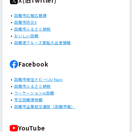
X(旧Twitter)
函館市広報広聴課
函館市防災X
函館市ふるさと納税
おいしい函館
函館港クルーズ客船入出港情報
Facebook
函館市移住ナビーIJU Navi
函館市ふるさと納税
ワーケーションin函館
市立函館博物館
函館市企業局交通部（函館市電）
YouTube