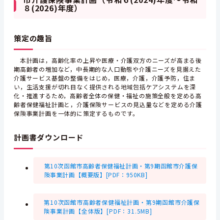
８(2026)年度）
策定の趣旨
本計画は，高齢化率の上昇や医療・介護双方のニーズが高まる後
期高齢者の増加など，中長期的な人口動態や介護ニーズを見据えた
介護サービス基盤の整備をはじめ，医療，介護，介護予防，住ま
い，生活支援が切れ目なく提供される地域包括ケアシステムを深
化・推進するため，高齢者全体の保健・福祉の施策全般を定める高
齢者保健福祉計画と，介護保険サービスの見込量などを定める介護
保険事業計画を一体的に策定するものです。
計画書ダウンロード
第10次函館市高齢者保健福祉計画・第9期函館市介護保
険事業計画【概要版】[PDF：950KB]
第10次函館市高齢者保健福祉計画・第9期函館市介護保
険事業計画【全体版】[PDF：31.5MB]