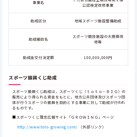
事業名
公認検定改修事業
助成区分
地域スポーツ施設整備助成
スポーツ競技施設の大規模改
助成細目名
修等
助成金交付決定額
100,000,000円
スポーツ振興くじ助成
スポーツ振興くじ助成は，スポーツくじ（ｔｏｔｏ・ＢＩＧ）の
販売により得られる資金をもとに，地方公共団体及びスポーツ団
体が行うスポーツの振興を目的とする事業に対して助成が行われ
るものです。
■スポーツくじ理念広報サイト「ＧＲＯＷＩＮＧ」ページ
http://www.toto-growing.com/
（外部リンク）