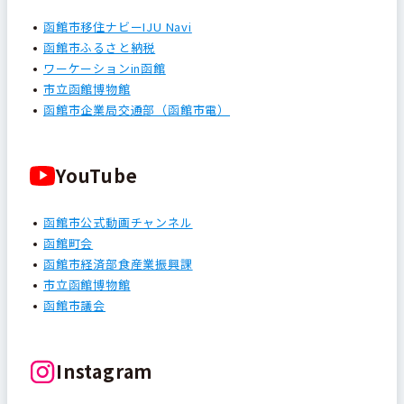
函館市移住ナビーIJU Navi
函館市ふるさと納税
ワーケーションin函館
市立函館博物館
函館市企業局交通部（函館市電）
YouTube
函館市公式動画チャンネル
函館町会
函館市経済部食産業振興課
市立函館博物館
函館市議会
Instagram