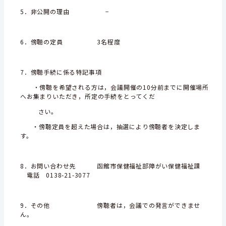
5．非公開の理由 −
6．傍聴の定員 3名程度
7．傍聴手続に係る特記事項
・傍聴を希望される方は，会議開催の10分前までに開催場所
へお集まりいただき，所定の手続をとってくだ
さい。
・傍聴定員を超えた場合は，抽選により傍聴者を決定しま
す。
8．お問い合わせ先 函館市保健福祉部障がい保健福祉課
電話 0138-21-3077
9．その他 傍聴者は，会議での発言ができませ
ん。