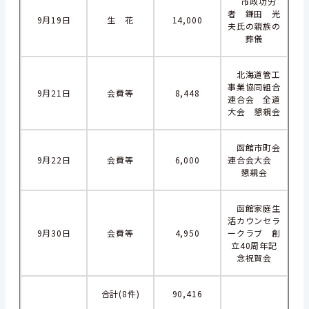
市政功労
者 鎌田 光
9月19日
生 花
14,000
夫氏の親族の
葬儀
北海道管工
事業協同組合
9月21日
会費等
8,448
連合会 全道
大会 懇親会
函館市町会
9月22日
会費等
6,000
連合会大会
懇親会
函館家庭生
活カウンセラ
9月30日
会費等
4,950
ークラブ 創
立40周年記
念祝賀会
合計(8件)
90,416