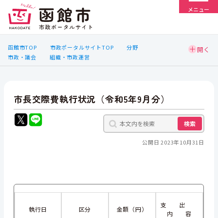
メニュー
函館市TOP
市政ポータルサイトTOP
分野
市政・議会
組織・市政運営
市長交際費執行状況（令和5年9月分）
検索
公開日 2023年10月31日
支 出
執行日
区分
金額（円）
内 容