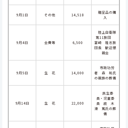
贈呈品の購
9月1日
その他
14,518
入
陸上自衛隊
第11旅団
9月4日
会費等
6,500
富崎 隆志旅
団長 歓迎懇
親会
市政功労
9月5日
生 花
14,000
者 森 祐氏
の親族の葬儀
民生委
員・児童委
9月14日
生 花
22,000
員 故 木
滑 篤氏の葬
儀