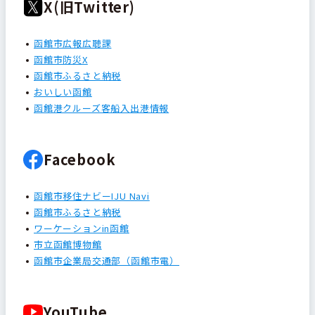
X(旧Twitter)
函館市広報広聴課
函館市防災X
函館市ふるさと納税
おいしい函館
函館港クルーズ客船入出港情報
Facebook
函館市移住ナビーIJU Navi
函館市ふるさと納税
ワーケーションin函館
市立函館博物館
函館市企業局交通部（函館市電）
YouTube