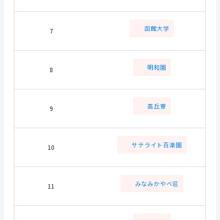
函館大学
7
明和園
8
高丘寮
9
サテライト百楽園
10
みなみかやべ荘
11