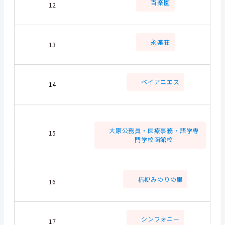
百楽園
12
永楽荘
13
ベイアニエス
14
大原公務員・医療事務・語学専
15
門学校函館校
桔梗みのりの里
16
シンフォニー
17