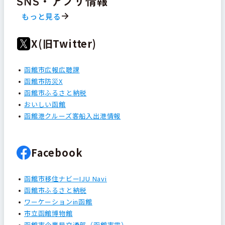
SNS・アプリ情報
もっと見る
X(旧Twitter)
函館市広報広聴課
函館市防災X
函館市ふるさと納税
おいしい函館
函館港クルーズ客船入出港情報
Facebook
函館市移住ナビーIJU Navi
函館市ふるさと納税
ワーケーションin函館
市立函館博物館
函館市企業局交通部（函館市電）