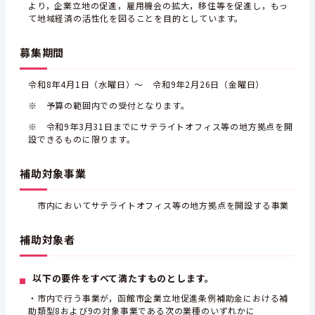
より，企業立地の促進，雇用機会の拡大，移住等を促進し，もっ
て地域経済の活性化を図ることを目的としています。
募集期間
令和8年4月1日（水曜日）～ 令和9年2月26日（金曜日）
※ 予算の範囲内での受付となります。
※ 令和9年3月31日までにサテライトオフィス等の地方拠点を開
設できるものに限ります。
補助対象事業
市内においてサテライトオフィス等の地方拠点を開設する事業
補助対象者
以下の要件をすべて満たすものとします。
・市内で行う事業が，函館市企業立地促進条例補助金における補
助類型8および9の対象事業である次の業種のいずれかに