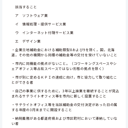
該当すること
ア ソフトウェア業
イ 情報処理・提供サービス業
ウ インターネット付随サービス業
エ デザイン業
・企業立地補助金における補助類型8および9を除く，国，北海
道，その他の機関から同種の補助金等の交付を受けていないこと
・市内に同機能の拠点がないこと。（コワーキングスペースやシ
ェアオフィス等占有スペースではない形態の拠点を除く）
・市が別に定めるＫＰＩの達成に向け，市と協力して取り組むこ
とができる者
・自己の事業に供するために，3年以上操業を継続することが見込
まれるサテライトオフィス等を市内に新しく設置すること
・サテライトオフィス等を当該補助金の交付決定があった日の属
する年度の3月末までに開設すること
・納税義務がある都道府県および市区町村において滞納していな
い者