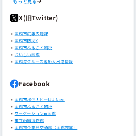
もっと見る
X(旧Twitter)
函館市広報広聴課
函館市防災X
函館市ふるさと納税
おいしい函館
函館港クルーズ客船入出港情報
Facebook
函館市移住ナビーIJU Navi
函館市ふるさと納税
ワーケーションin函館
市立函館博物館
函館市企業局交通部（函館市電）