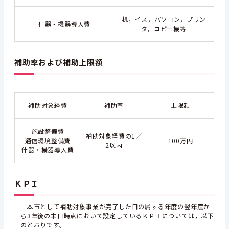
机，イス，パソコン，プリン
什器・機器導入費
タ，コピー機等
補助率および補助上限額
補助対象経費
補助率
上限額
施設整備費
補助対象経費の1／
通信環境整備費
100万円
2以内
什器・機器導入費
ＫＰＩ
本市として補助対象事業が完了した日の属する年度の翌年度か
ら3年後の末日時点において設定しているＫＰＩについては，以下
のとおりです。