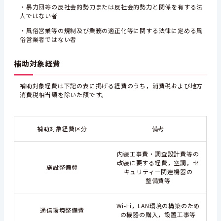
・暴力団等の反社会的勢力または反社会的勢力と関係を有する法
人ではない者
・風俗営業等の規制及び業務の適正化等に関する法律に定める風
俗営業者ではない者
補助対象経費
補助対象経費は下記の表に掲げる経費のうち，消費税および地方
消費税相当額を除いた額で
す。
補助対象経費区分
備考
内装工事費・調査設計費等の
改装に要する経費，空調，セ
施設整備費
キュリティー関連機器の
整備費等
Wi-Fi，LAN環境の構築のため
通信環境整備費
の機器の購入，設置工事等