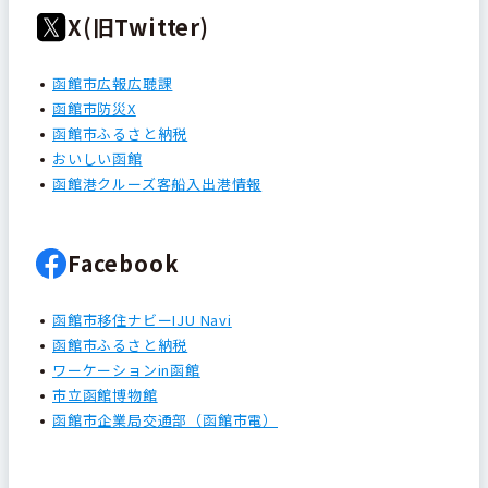
X(旧Twitter)
函館市広報広聴課
函館市防災X
函館市ふるさと納税
おいしい函館
函館港クルーズ客船入出港情報
Facebook
函館市移住ナビーIJU Navi
函館市ふるさと納税
ワーケーションin函館
市立函館博物館
函館市企業局交通部（函館市電）