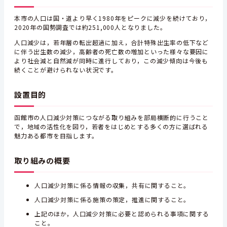
本市の人口は国・道より早く1980年をピークに減少を続けており，
2020年の国勢調査では約251,000人となりました。
人口減少は，若年層の転出超過に加え，合計特殊出生率の低下など
に伴う出生数の減少，高齢者の死亡数の増加といった様々な要因に
より社会減と自然減が同時に進行しており，この減少傾向は今後も
続くことが避けられない状況です。
設置目的
函館市の人口減少対策につながる取り組みを部局横断的に行うこと
で，地域の活性化を図り，若者をはじめとする多くの方に選ばれる
魅力ある都市を目指します。
取り組みの概要
人口減少対策に係る情報の収集，共有に関すること。
人口減少対策に係る施策の策定，推進に関すること。
上記のほか，人口減少対策に必要と認められる事項に関する
こと。