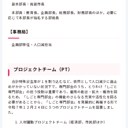
副本部長：両副市長
本部員：教育長，企画部長，総務部長，財務部長のほか，必要に
応じて本部長が指名する部局長
【事務局】
企画部移住・人口減担当
プロジェクトチーム（PT）
合計特殊出生率が１を割り込むなど，依然として人口減少に歯止
めがかかっていない状況下で，専門部会のうち，とりわけ「しごと
専門部会」の担う役割は重要であり，雇用の創出・拡大・維持を図
るため，「しごと専門部会」の機能のさらなる充実や活性化を図る
必要があることから，「しごと専門部会」を発展的に再編する形で
令和７年１２月２４日に５つのプロジェクトチームを設置しまし
た。
人材躍動プロジェクトチーム（経済部，市民部ほか）