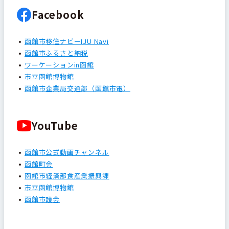
Facebook
函館市移住ナビーIJU Navi
函館市ふるさと納税
ワーケーションin函館
市立函館博物館
函館市企業局交通部（函館市電）
YouTube
函館市公式動画チャンネル
函館町会
函館市経済部食産業振興課
市立函館博物館
函館市議会