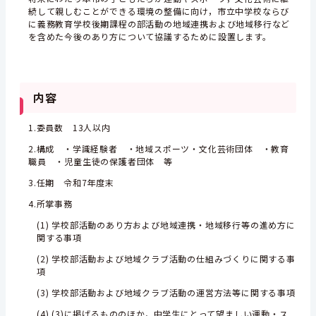
続して親しむことができる環境の整備に向け，市立中学校ならび
に義務教育学校後期課程の部活動の地域連携および地域移行など
を含めた今後のあり方について協議するために設置します。
内容
1.委員数 13人以内
2.構成 ・学識経験者 ・地域スポーツ・文化芸術団体 ・教育
職員 ・児童生徒の保護者団体 等
3.任期 令和7年度末
4.所掌事務
(1) 学校部活動のあり方および地域連携・地域移行等の進め方に
関する事項
(2) 学校部活動および地域クラブ活動の仕組みづくりに関する事
項
(3) 学校部活動および地域クラブ活動の運営方法等に関する事項
(4) (3)に掲げるもののほか，中学生にとって望ましい運動・ス