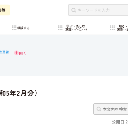
制等
学ぶ・楽しむ
知る
相談する
（講座・イベント）
（統計・
政運営
和5年2月分）
公開日 2