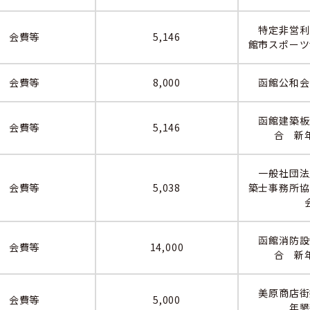
特定非営利
会費等
5,146
館市スポーツ
会費等
8,000
函館公和会
函館建築板
会費等
5,146
合 新
一般社団法
会費等
5,038
築士事務所協
函館消防設
会費等
14,000
合 新
美原商店街
会費等
5,000
年懇