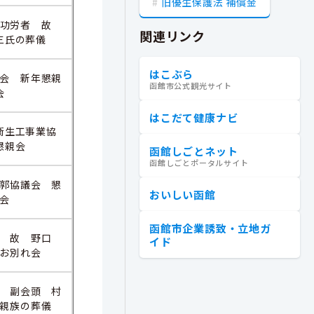
旧優生保護法 補償金
町功労者 故
関連リンク
三氏の葬儀
はこぶら
会 新年懇親
函館市公式観光サイト
会
はこだて健康ナビ
生工事業協
懇親会
函館しごとネット
函館しごとポータルサイト
郭協議会 懇
おいしい函館
会
函館市企業誘致・立地ガ
 故 野口
イド
お別れ会
 副会頭 村
親族の葬儀