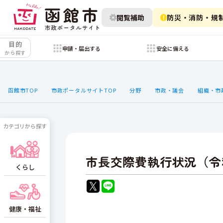
閲覧補助
防災・消防・規
目的
申請・届出する
安全に備える
から探す
函館市TOP
市政ポータルサイトTOP
分野
市政・議会
組織・市
カテゴリから探す
市長交際費執行状況（令
くらし
健康・福祉