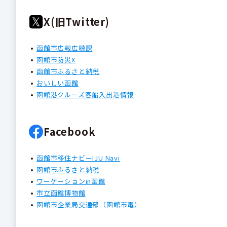
X(旧Twitter)
函館市広報広聴課
函館市防災X
函館市ふるさと納税
おいしい函館
函館港クルーズ客船入出港情報
Facebook
函館市移住ナビーIJU Navi
函館市ふるさと納税
ワーケーションin函館
市立函館博物館
函館市企業局交通部（函館市電）