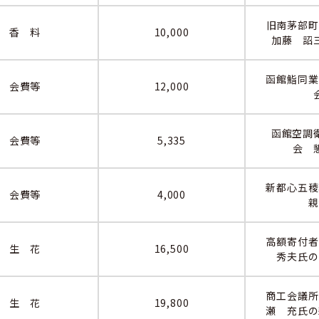
旧南茅部
香 料
10,000
加藤 詔
函館鮨同業
会費等
12,000
函館空調衛
会費等
5,335
会 
新都心五稜
会費等
4,000
親
高額寄付者
生 花
16,500
秀夫氏の
商工会議所
生 花
19,800
瀬 充氏の