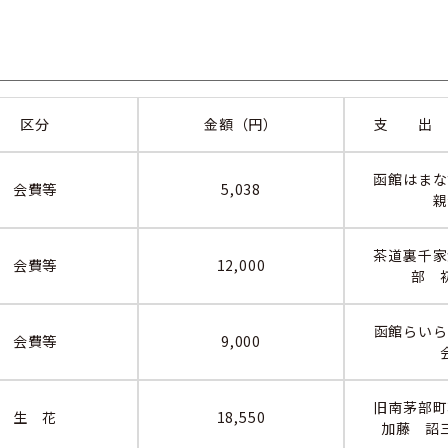
区分
金額（円）
支 出
函館はまな
会費等
5,038
親
茶道裏千家
会費等
12,000
部 
函館らいら
会費等
9,000
旧南茅部町
生 花
18,550
加藤 詔