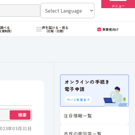
メニュー
・調べる
声を届ける・見る
事業者向け
支援制度）
（広報・広聴）
オンラインの手続き
電子申請
ページを見る
検索
注目情報一覧
023年03月31日
市民の声回答一覧