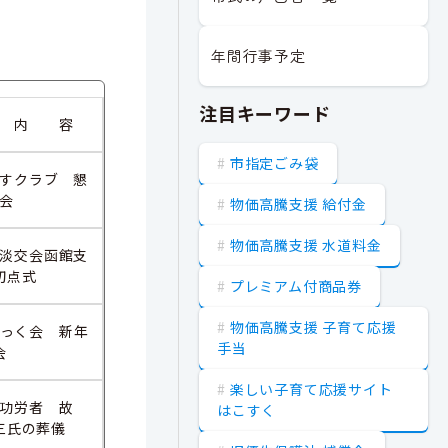
年間行事予定
注目キーワード
 内 容
市指定ごみ袋
すクラブ 懇
会
物価高騰支援 給付金
物価高騰支援 水道料金
淡交会函館支
初点式
プレミアム付商品券
物価高騰支援 子育て応援
っく会 新年
手当
会
楽しい子育て応援サイト
功労者 故
はこすく
三氏の葬儀