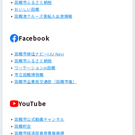
函館市ふるさと納税
おいしい函館
函館港クルーズ客船入出港情報
Facebook
函館市移住ナビーIJU Navi
函館市ふるさと納税
ワーケーションin函館
市立函館博物館
函館市企業局交通部（函館市電）
YouTube
函館市公式動画チャンネル
函館町会
函館市経済部食産業振興課