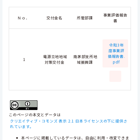
事業評価報告
Ｎｏ．
交付金名
所管部課
書
令和3年
度事業評
価報告書.
電源立地地域
南茅部支所地
1
pdf
対策交付金
域振興課
このページの本文とデータは
クリエイティブ・コモンズ 表示 2.1 日本ライセンスの下に提供さ
れています。
本ページに掲載しているデータは、自由に利用・改変できま