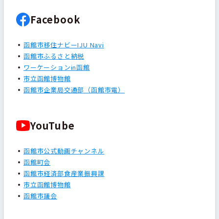
Facebook
函館市移住ナビーIJU Navi
函館市ふるさと納税
ワーケーションin函館
市立函館博物館
函館市企業局交通部（函館市電）
YouTube
函館市公式動画チャンネル
函館町会
函館市経済部食産業振興課
市立函館博物館
函館市議会