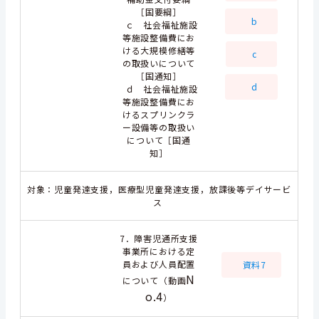
［国要綱］
b
ｃ 社会福祉施設
等施設整備費にお
ける大規模修繕等
c
の取扱いについて
［国通知］
d
ｄ 社会福祉施設
等施設整備費にお
けるスプリンクラ
ー設備等の取扱い
について［国通
知］
対象：児童発達支援，医療型児童発達支援，放課後等デイサービ
ス
7．障害児通所支援
事業所における定
員および人員配置
資料7
N
について（動画
o.4
）