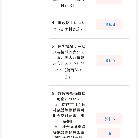
No.3
）
4．事故防止につい
資料4
No.3
て（動画
）
5．障害福祉サービ
ス等情報公表シス
テム，災害時情報
資料5
共有システムにつ
No.
いて（動画
3
）
6．施設等整備費補
助金について
ａ 函館市社会福
祉施設等整備費補
助金交付要綱［市
資料6
要綱］
ｂ 社会福祉施設
等施設整備費国庫
a
補助金交付要綱