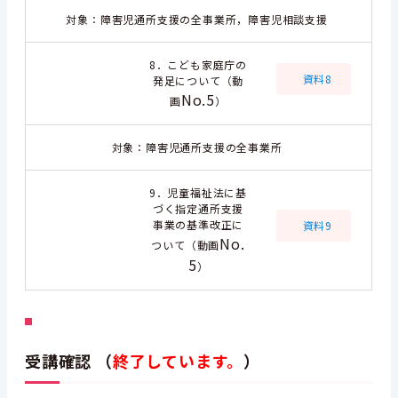
対象：障害児通所支援の全事業所，障害児相談支援
8．こども家庭庁の
資料8
発足について（動
No.5
画
）
対象：障害児通所支援の全事業所
9．児童福祉法に基
づく指定通所支援
事業の基準改正に
資料9
No.
ついて（動画
5
）
受講確認 （
終了しています。
）