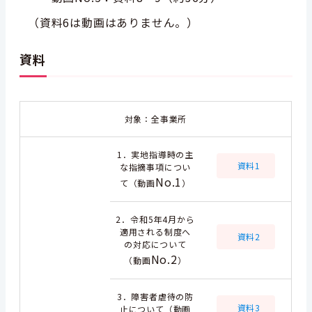
（資料6は動画はありません。）
資料
対象：全事業所
1．実地指導時の主
資料1
な指摘事項につい
No.1
て（動画
）
2．令和5年4月から
適用される制度へ
資料2
の対応について
No.2
（動画
）
3．障害者虐待の防
資料3
止について（動画