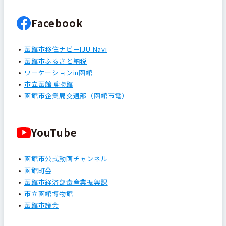
Facebook
函館市移住ナビーIJU Navi
函館市ふるさと納税
ワーケーションin函館
市立函館博物館
函館市企業局交通部（函館市電）
YouTube
函館市公式動画チャンネル
函館町会
函館市経済部食産業振興課
市立函館博物館
函館市議会