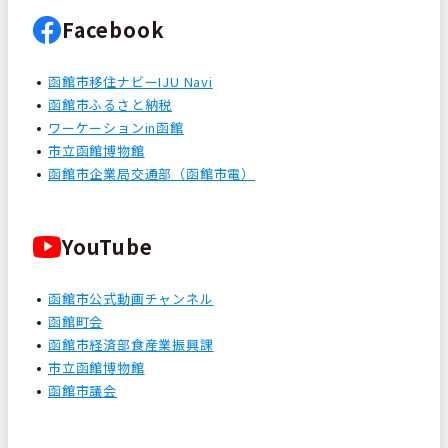
Facebook
函館市移住ナビーIJU Navi
函館市ふるさと納税
ワーケーションin函館
市立函館博物館
函館市企業局交通部（函館市電）
YouTube
函館市公式動画チャンネル
函館町会
函館市経済部食産業振興課
市立函館博物館
函館市議会