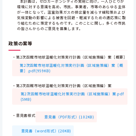
本計画は，ゼロカーボンシティの実現に向け，一人ひとりが
環境に対する意識を高め，市民，事業者，市等のあらゆる主体
が一体となって，温室効果ガスの排出量を減らす緩和策および
気候変動の影響による被害を回避・軽減するための適応策に取
り組むために策定するものです。このことに関し，多くの市民
の皆さんからのご意見を募集します。
政策の案等
・第2次函館市地球温暖化対策実行計画（区域施策編）案［概要］
第2次函館市地球温暖化対策実行計画（区域施策編）案［概
要］.pdf(959KB)
・第2次函館市地球温暖化対策実行計画（区域施策編）案
第2次函館市地球温暖化対策実行計画（区域施策編）案.pdf
(5MB)
・意見書様式
意見書（PDF形式）(102KB)
意見書（word形式）(20KB)