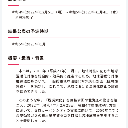
令和4年(2022年)12月5日（月）～令和5年(2023年)1月4日（水）
※募集終了
結果公表の予定時期
令和5年(2023年)1月
概要・趣旨・背景
本市は，
2011
年（平成
23
年）3月に，地域特性に応じた地球
温暖化対策を総合的・効果的に推進するため，地球温暖化対策
推進法に基づいて，「函館市地球温暖化対策実行計画（区域施
策編）」を策定し，これまで，地域
における温暖化防止の取組
を進めてきました。
このような中，「脱炭素化」を目指す国や北海道の動きを踏
まえ，
2022
年（令和4年）2月25日，令和4年度市政執行方針
において，ゼロカーボンシティの実現に向けて，
2050
年までに
温室効果ガスの排出量実質ゼロを目指し各種施策を実施するこ
とを表明しました。