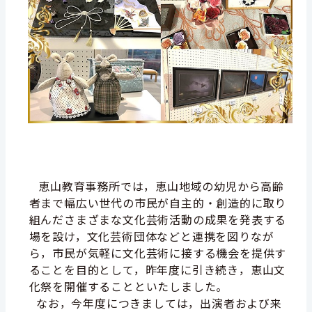
恵山教育事務所では，恵山地域の幼児から高齢
者まで幅広い世代の市民が自主的・創造的
に取り
組んださまざまな文化芸術活動の成果を発表する
場を設け，
文化芸術
団体などと連携を
図りなが
ら，市民が
気軽に文化芸術に接する機会を提供す
ることを目的として，昨年度に引き続き，恵山文
化祭を開催することといたしました。
なお，今年度につきましては，出演者および来