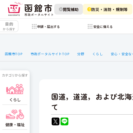
閲覧補助
防災・消防・規制等
目的
申請・届出する
安全に備える
から探す
函館市TOP
市政ポータルサイトTOP
分野
くらし
安心・安全な
カテゴリから探す
国道，道道，および北海
くらし
て
健康・福祉