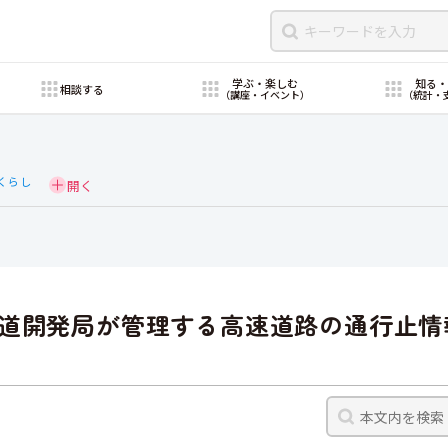
学ぶ・楽しむ
知る
相談する
（講座・イベント）
（統計・
くらし
道開発局が管理する高速道路の通行止情