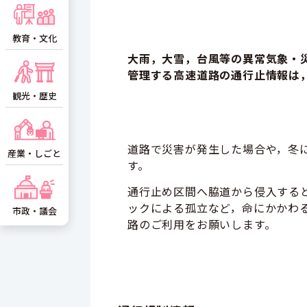
教育・文化
大雨，大雪，台風等の異常気象・
管理する
高速道路の通行止情報は
観光・歴史
道路で災害が発生した
場合や，
冬
産業・しごと
す。
通行止め区間へ脇道から侵入する
ックによる孤立など，命にかかわ
市政・議会
路のご利用をお願いします。