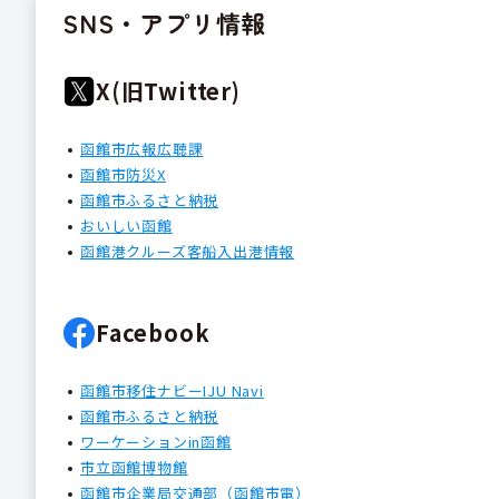
SNS・アプリ情報
X(旧Twitter)
函館市広報広聴課
函館市防災X
函館市ふるさと納税
おいしい函館
函館港クルーズ客船入出港情報
Facebook
函館市移住ナビーIJU Navi
函館市ふるさと納税
ワーケーションin函館
市立函館博物館
函館市企業局交通部（函館市電）