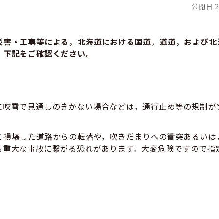
公開日 2
災害・工事等による，北海道における国道，道道，および
北
，下記をご確認ください。
に吹雪で見通しのきかない
場合などは，通行止め等の規制が
と損壊した道路からの転落や，吹きだまりへの衝突あるいは
る重大な事故に繋がる恐れがあります。大変危険ですので指