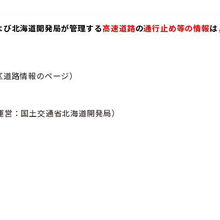
よび北海道開発局が管理する
高速道路
の
通行止め等の情報
は
区道路情報のページ）
運営：国土交通省北海道開発局）
）