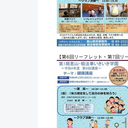
【
第6回リーフレット・
第7回リ