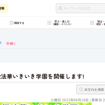
制等
学ぶ・楽しむ
知る
相談する
（講座・イベント）
（統計・
会
椴法華いきいき学園を開催します!
公開日 2022年06月16日
更新日 2