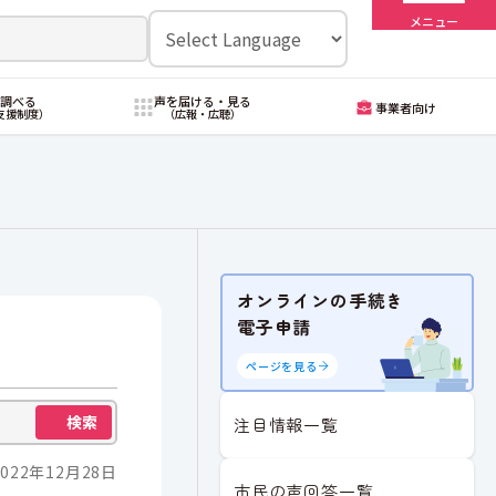
メニュー
・調べる
声を届ける・見る
事業者向け
支援制度）
（広報・広聴）
オンラインの手続き
電子申請
ページを見る
検索
注目情報一覧
022年12月28日
市民の声回答一覧