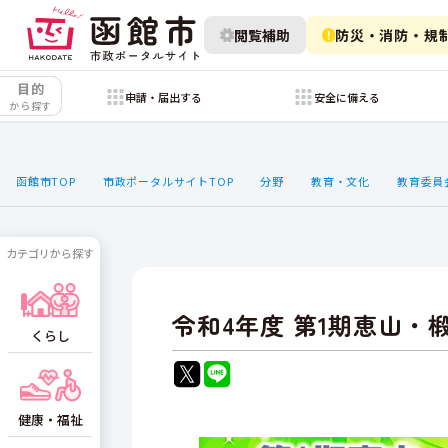
閲覧補助
防災・消防・規
目的
申請・届出する
安全に備える
から探す
函館市TOP
市政ポータルサイトTOP
分野
教育・文化
教育委員
カテゴリから探す
令和4年度 第1期恵山・
くらし
健康・福祉