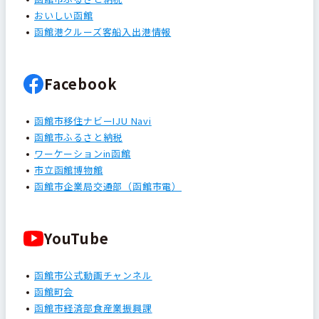
おいしい函館
函館港クルーズ客船入出港情報
Facebook
函館市移住ナビーIJU Navi
函館市ふるさと納税
ワーケーションin函館
市立函館博物館
函館市企業局交通部（函館市電）
YouTube
函館市公式動画チャンネル
函館町会
函館市経済部食産業振興課