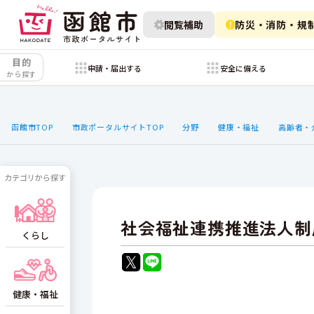
閲覧補助
防災・消防・規
目的
申請・届出する
安全に備える
から探す
函館市TOP
市政ポータルサイトTOP
分野
健康・福祉
高齢者・
カテゴリから探す
社会福祉連携推進法人制
くらし
健康・福祉