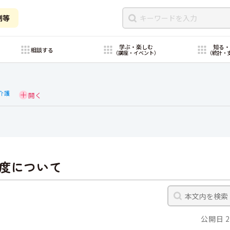
制等
学ぶ・楽しむ
知る
相談する
（講座・イベント）
（統計・
介護
度について
公開日 2