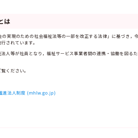
とは
会の実現のための社会福祉法等の一部を改正する法律」に基づき，令
施行されています。
祉法人等が社員となり，福祉サービス事業者間の連携・協働を図るた
ご覧ください。
法人制度 (mhlw.go.jp)