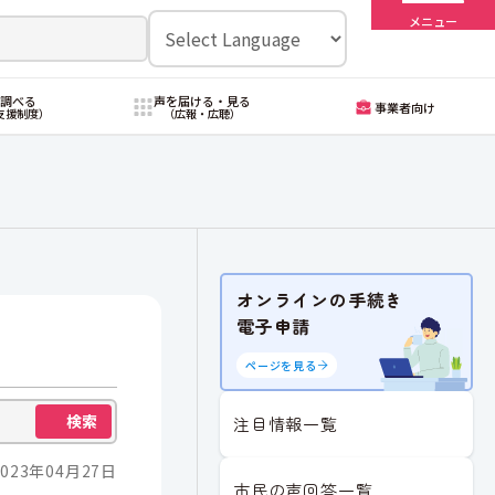
メニュー
・調べる
声を届ける・見る
事業者向け
支援制度）
（広報・広聴）
オンラインの手続き
電子申請
ページを見る
検索
注目情報一覧
023年04月27日
市民の声回答一覧