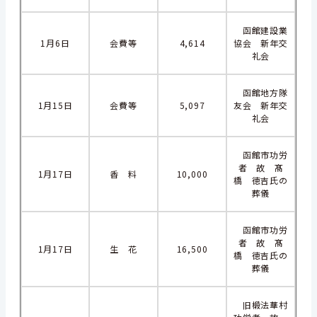
函館建設業
1月6日
会費等
4,614
協会 新年交
礼会
函館地方隊
1月15日
会費等
5,097
友会 新年交
礼会
函館市功労
者 故 髙
1月17日
香 料
10,000
橋 徳吉氏の
葬儀
函館市功労
者 故 髙
1月17日
生 花
16,500
橋 徳吉氏の
葬儀
旧椴法華村