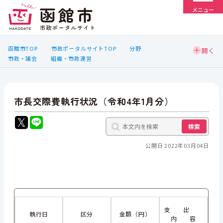
メニュー
函館市TOP
市政ポータルサイトTOP
分野
市政・議会
組織・市政運営
市長交際費執行状況（令和4年1月分）
検索
公開日 2022年03月04日
支 出
執行日
区分
金額（円）
内 容