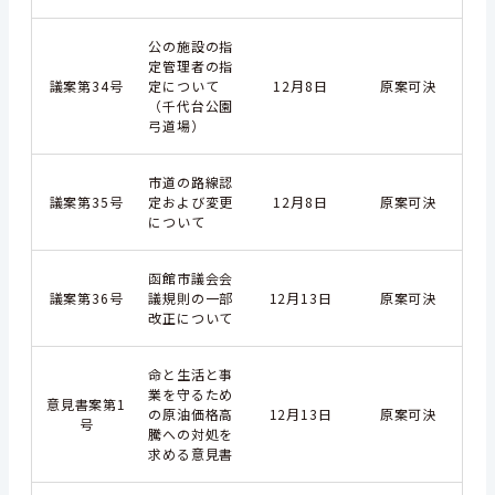
公の施設の指
定管理者の指
議案第34号
定について
12月8日
原案可決
（千代台公園
弓道場）
市道の路線認
議案第35号
定および変更
12月8日
原案可決
について
函館市議会会
議案第36号
議規則の一部
12月13日
原案可決
改正について
命と生活と事
業を守るため
意見書案第1
の原油価格高
12月13日
原案可決
号
騰への対処を
求める意見書