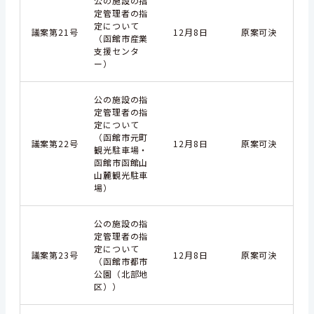
公の施設の指
定管理者の指
定について
議案第21号
12月8日
原案可決
（函館市産業
支援センタ
ー）
公の施設の指
定管理者の指
定について
（函館市元町
議案第22号
12月8日
原案可決
観光駐車場・
函館市函館山
山麓観光駐車
場）
公の施設の指
定管理者の指
定について
議案第23号
12月8日
原案可決
（函館市都市
公園（北部地
区））