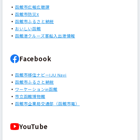
函館市広報広聴課
函館市防災X
函館市ふるさと納税
おいしい函館
函館港クルーズ客船入出港情報
Facebook
函館市移住ナビーIJU Navi
函館市ふるさと納税
ワーケーションin函館
市立函館博物館
函館市企業局交通部（函館市電）
YouTube