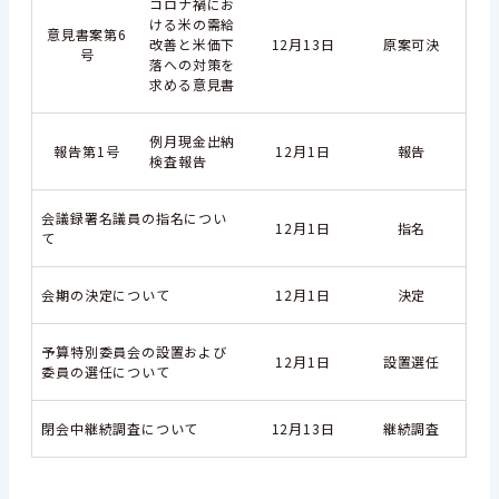
コロナ禍にお
ける米の需給
意見書案第6
改善と米価下
12月13日
原案可決
号
落への対策を
求める意見書
例月現金出納
報告第1号
12月1日
報告
検査報告
会議録署名議員の指名につい
12月1日
指名
て
会期の決定について
12月1日
決定
予算特別委員会の設置および
12月1日
設置選任
委員の選任について
閉会中継続調査について
12月13日
継続調査