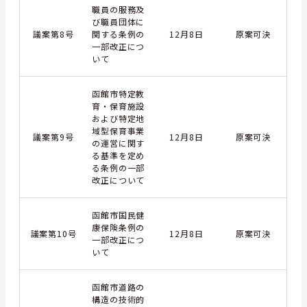
職員の服務及
び職員団体に
議案第8号
関する条例の
12月8日
原案可決
一部改正につ
いて
函館市特定教
育・保育施設
および特定地
域型保育事業
議案第9号
12月8日
原案可決
の運営に関す
る基準を定め
る条例の一部
改正について
函館市国民健
康保険条例の
議案第10号
12月8日
原案可決
一部改正につ
いて
函館市道路の
構造の技術的