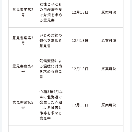
女性と子ども
意見書案第2
の自殺増を受
12月13日
原案可決
号
け対策を求め
る意見書
いじめ対策の
意見書案第3
強化を求める
12月13日
原案可決
号
意見書
気候変動によ
意見書案第4
る温暖化対策
12月13日
原案可決
号
を求める意見
書
令和3年9月以
降に北海道で
意見書案第5
発生した赤潮
12月13日
原案可決
号
による被害対
策等を求める
意見書