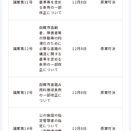
議案第11号
基準等を定め
12月8日
原案可決
る条例の一部
改正について
函館市高齢
者，障害者等
の移動等の円
滑化のために
議案第12号
必要な道路の
12月8日
原案可決
構造に関する
基準を定める
条例の一部改
正について
函館市道路占
用料徴収条例
議案第13号
12月8日
原案可決
の一部改正に
ついて
公の施設の指
定管理者の指
定について
議案第14号
12月8日
原案可決
（函館市消費