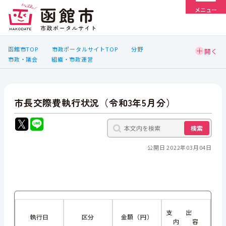
メニュー
函館市TOP
市政ポータルサイトTOP
分野
市政・議会
組織・市政運営
市長交際費執行状況（令和3年5月分）
検索
公開日 2022年03月04日
支 出
執行日
区分
金額（円）
内 容