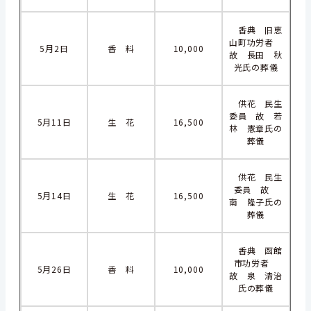
香典 旧恵
山町功労者
5月2日
香 料
10,000
故 長田 秋
光氏の葬儀
供花 民生
委員 故 若
5月11日
生 花
16,500
林 憲章氏の
葬儀
供花 民生
委員 故
5月14日
生 花
16,500
南 隆子氏の
葬儀
香典 函館
市功労者
5月26日
香 料
10,000
故 泉 清治
氏の葬儀