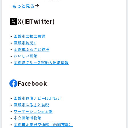
もっと見る
X(旧Twitter)
函館市広報広聴課
函館市防災X
函館市ふるさと納税
おいしい函館
函館港クルーズ客船入出港情報
Facebook
函館市移住ナビーIJU Navi
函館市ふるさと納税
ワーケーションin函館
市立函館博物館
函館市企業局交通部（函館市電）