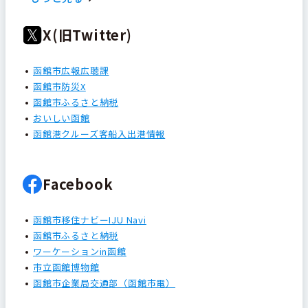
X(旧Twitter)
函館市広報広聴課
函館市防災X
函館市ふるさと納税
おいしい函館
函館港クルーズ客船入出港情報
Facebook
函館市移住ナビーIJU Navi
函館市ふるさと納税
ワーケーションin函館
市立函館博物館
函館市企業局交通部（函館市電）