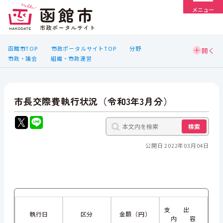
メニュー
函館市TOP
市政ポータルサイトTOP
分野
市政・議会
組織・市政運営
市長交際費執行状況（令和3年3月分）
検索
公開日 2022年03月04日
支 出
執行日
区分
金額（円）
内 容