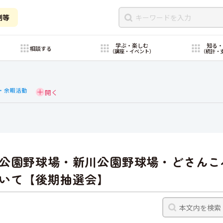
制等
学ぶ・楽しむ
知る
相談する
（講座・イベント）
（統計・
・余暇活動
公園野球場・新川公園野球場・どさんこ
いて【後期抽選会】