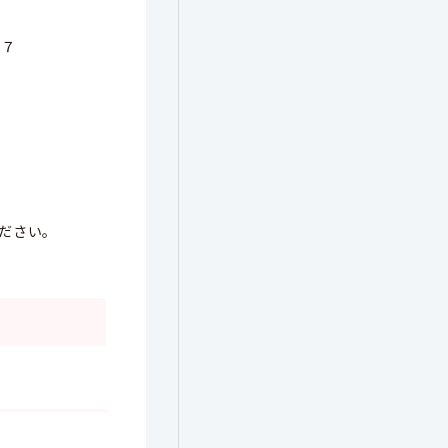
７７
ださい。