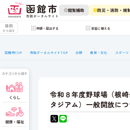
閲覧補助
防災・消防・規
目的
申請・届出する
安全に備える
から探す
函館市TOP
市政ポータルサイトTOP
分野
教育・文化
スポーツ
カテゴリから探す
令和８年度野球場（根崎
くらし
タジアム）一般開放につ
健康・福祉