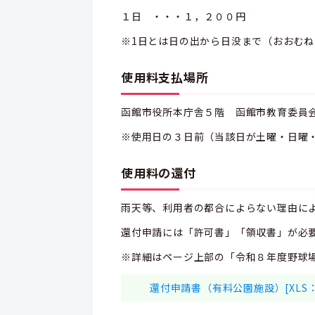
１日 ・・・１，２００円
※1日とは日の出から日没まで（おおむね
使用料支払場所
函館市役所本庁舎５階 函館市教育委員
※使用日の３日前（当該日が土曜・日曜
使用料の還付
雨天等、利用者の都合によらない理由に
還付申請には「許可書」「領収書」が必
※詳細はページ上部の「令和８年度野球
還付申請書（有料公園施設）[XLS：4