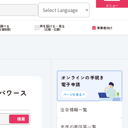
メニュー
・調べる
声を届ける・見る
事業者向け
支援制度）
（広報・広聴）
オンラインの手続き
電子申請
パワース
ページを見る
注目情報一覧
検索
市民の声回答一覧