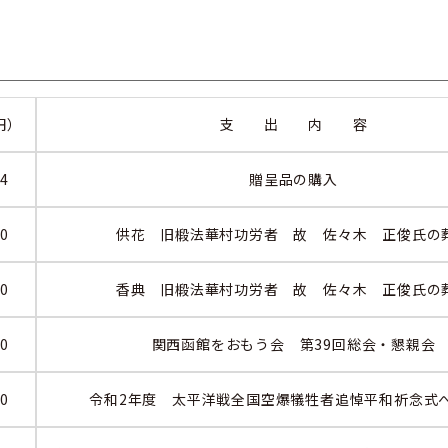
円）
支 出 内 容
24
贈呈品の購入
00
供花 旧椴法華村功労者 故 佐々木 正俊氏の
00
香典 旧椴法華村功労者 故 佐々木 正俊氏の
00
関西函館をおもう会 第39回総会・懇親会
00
令和2年度 太平洋戦全国空爆犠牲者追悼平和祈念式