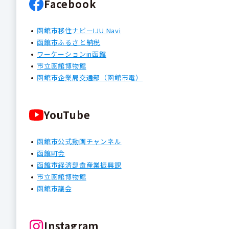
Facebook
函館市移住ナビーIJU Navi
函館市ふるさと納税
ワーケーションin函館
市立函館博物館
函館市企業局交通部（函館市電）
YouTube
函館市公式動画チャンネル
函館町会
函館市経済部食産業振興課
市立函館博物館
函館市議会
Instagram