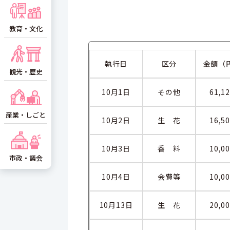
教育・文化
執行日
区分
金額（
観光・歴史
10月1日
その他
61,1
産業・しごと
10月2日
生 花
16,5
10月3日
香 料
10,0
市政・議会
10月4日
会費等
10,0
10月13日
生 花
20,0