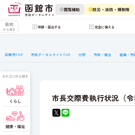
閲覧補助
防災・消防・規制等
目的
申請・届出する
安全に備える
から探す
函館市TOP
市政ポータルサイトTOP
分野
市政・議会
組織・市
カテゴリから探す
市長交際費執行状況（令和
くらし
健康・福祉