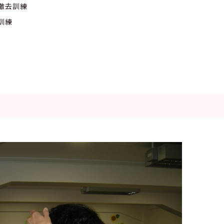
・撤去訓練
訓練