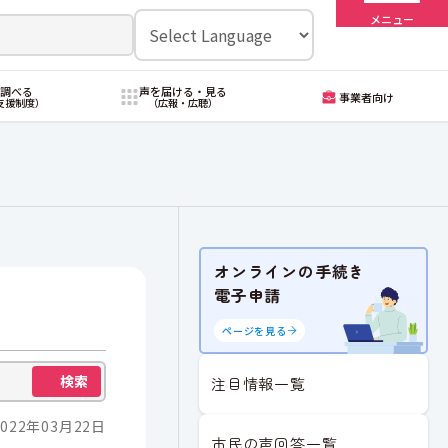
メニュー
・調べる
声を届ける・見る
事業者向け
支援制度）
（広報・広聴）
オンラインの手続き
電子申請
ページを見る
検索
注目情報一覧
022年03月22日
市民の声回答一覧