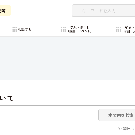
制等
学ぶ・楽しむ
知る
相談する
（講座・イベント）
（統計・
いて
公開日 2