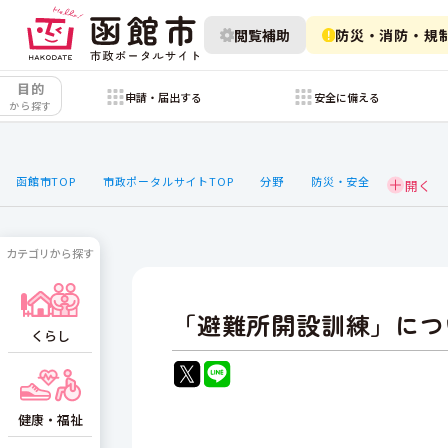
閲覧補助
防災・消防・規
目的
申請・届出する
安全に備える
から探す
函館市TOP
市政ポータルサイトTOP
分野
防災・安全
カテゴリから探す
「避難所開設訓練」につ
くらし
健康・福祉