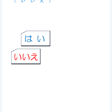
（ い い え ）