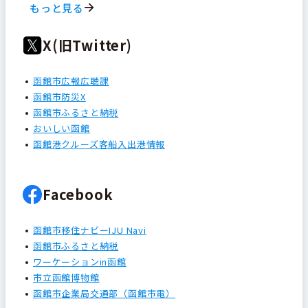
もっと見る
X(旧Twitter)
函館市広報広聴課
函館市防災X
函館市ふるさと納税
おいしい函館
函館港クルーズ客船入出港情報
Facebook
函館市移住ナビーIJU Navi
函館市ふるさと納税
ワーケーションin函館
市立函館博物館
函館市企業局交通部（函館市電）