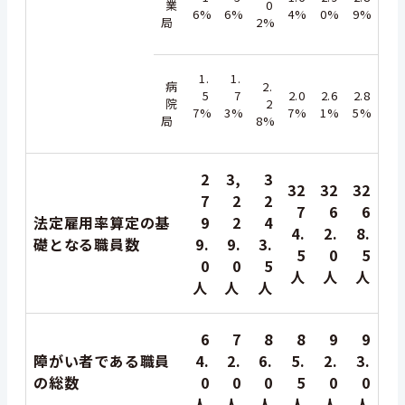
業
0
6%
6%
4%
0%
9%
局
2%
1.
1.
病
2.
5
7
2.0
2.6
2.8
院
2
7%
3%
7%
1%
5%
局
8%
2
3,
3
32
32
32
7
2
2
7
6
6
法定雇用率算定の基
9
2
4
4.
2.
8.
礎となる職員数
9.
9.
3.
5
0
5
0
0
5
人
人
人
人
人
人
6
7
8
8
9
9
障がい者である職員
4.
2.
6.
5.
2.
3.
の総数
0
0
0
5
0
0
人
人
人
人
人
人