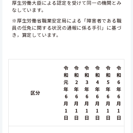
厚生労働大臣による認定を受けて
同一の機関とみ
なしています。
※厚生労働省職業安定局による「障害者である職
員の任免に関する状況の通報に係る手引」に基づ
き，算定しています。
令
令
令
令
令
令
和
和
和
和
和
和
元
2
3
4
5
6
年
年
年
年
年
年
区分
6
6
6
6
6
6
月
月
月
月
月
月
1
1
1
1
1
1
日
日
日
日
日
日