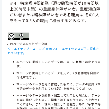
※4 特定短時間勤務（週の勤務時間が10時間以
上20時間未満）の重度身体障がい者，重度知的障
がい者または精神障がい者である職員は,その1人
をもって0.5人の職員に相当するとみなす。
このページの本文とデータは
クリエイティブ・コモンズ 表示 2.1 日本ライセンスの下に提供さ
れています。
本ページに掲載しているデータは、自由に利用・改変できま
す。
本ページに掲載しているデータを元に、2次著作物を自由に
作成可能です。
本ページのデータを元に作成したものに、データの出典（本
市等のデータを利用している旨）を表示してください。
本ページのデータを編集・加工して利用した場合は、データ
を元に作成したものに、編集・加工等を行ったことを表示し
てください。また、編集・加工した情報を、あたかも本市等
が作成したかのような様態で公表・利用することは禁止しま