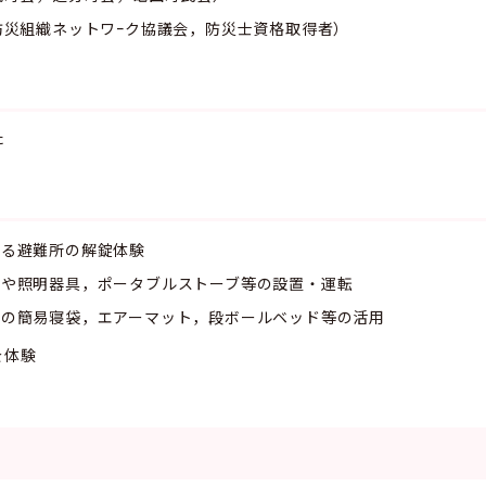
防災組織ネットワｰク協議会，防災士資格取得者）
た
よる避難所の解錠体験
機や照明器具，ポータブルストーブ等の設置・運転
製の簡易寝袋，エアーマット，段ボールベッド等の活用
を体験