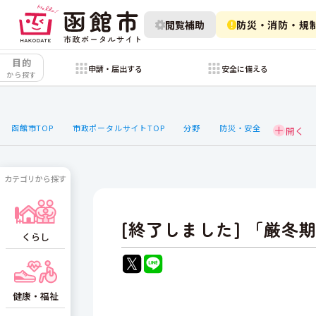
閲覧補助
防災・消防・規
目的
申請・届出する
安全に備える
から探す
函館市TOP
市政ポータルサイトTOP
分野
防災・安全
カテゴリから探す
[終了しました] 「厳冬
くらし
健康・福祉