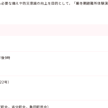
る必要な備えや防災意識の向上を目的として，「厳冬期避難所体験
午後9時
22号）
代町会，追分町会，亀田町民会）