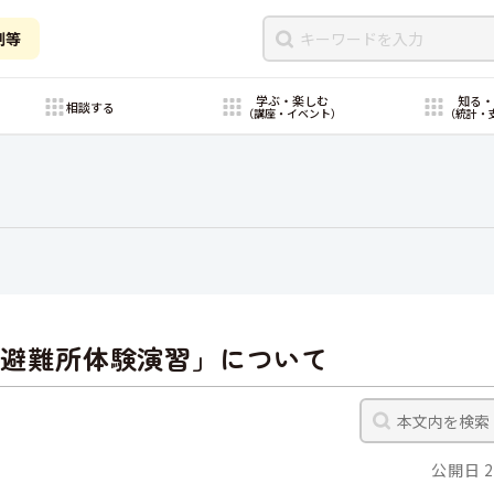
制等
学ぶ・楽しむ
知る
相談する
（講座・イベント）
（統計・
期避難所体験演習」について
公開日 2