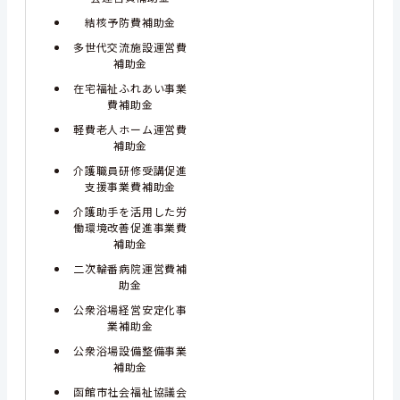
結核予防費補助金
多世代交流施設運営費
補助金
在宅福祉ふれあい事業
費補助金
軽費老人ホーム運営費
補助金
介護職員研修受講促進
支援事業費補助金
介護助手を活用した労
働環境改善促進事業費
補助金
二次輪番病院運営費補
助金
公衆浴場経営安定化事
業補助金
公衆浴場設備整備事業
補助金
函館市社会福祉協議会