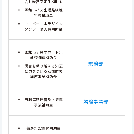
会社経営安定化補助金
函館市バス生活路線維
持費補助金
ユニバーサルデザイン
タクシー購入費補助金
函館市防災サポート無
線整備費補助金
総務部
災害を乗り越える知恵
と力をつける女性防災
講座事業補助金
自転車競技普及・振興
競輪事業部
事業補助金
街路灯設置費補助金