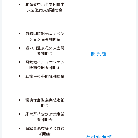
北海道中小企業団体中
央会道南支部補助金
函館国際観光コンベン
ション協会補助金
湯の川温泉花火大会開
観光部
催補助金
函館港イルミナシオン
映画祭開催補助金
五稜星の夢開催補助金
環境保全型農業促進補
助金
経営所得安定対策事業
費補助金
函館真昆布等ＰＲ対策
補助金
農林水産部