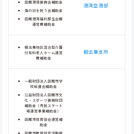
函館港湾振興会補助金
港湾空港部
海の日を祝う会補助金
函館港湾福利厚生会館
運営費補助金
椴法華地区混合型介護
椴法華支所
付有料老人ホーム運営
費補助金
一般財団法人函館市学
校給食会補助金
公益財団法人函館市文
化・スポーツ振興財団
補助金（市民スケート
場運営事業補助金）
函館市体育協会運営補
助金
函館市教育研究活動推