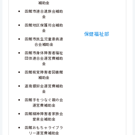
補助金
函館市連合遺族会補助
金
函館地区保護司会補助
金
保健福祉部
函館市民生児童委員連
合会補助金
函館市身体障害者福祉
団体連合会運営費補助
金
函館視覚障害者図書館
補助金
道南銀鈴会運営費補助
金
函館手をつなぐ親の会
運営費補助金
函館精神障害者家族会
愛泉会補助金
函館おもちゃライブラ
リー運営費補助金