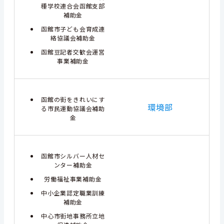
種学校連合会函館支部
補助金
函館市子ども会育成連
絡協議会補助金
函館豆記者交歓会運営
事業補助金
函館の街をきれいにす
環境部
る市民運動協議会補助
金
函館市シルバー人材セ
ンター補助金
労働福祉事業補助金
中小企業認定職業訓練
補助金
中心市街地事務所立地