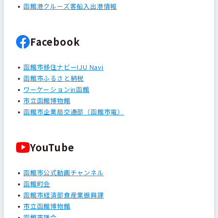
函館港クルーズ客船入出港情報
Facebook
函館市移住ナビーIJU Navi
函館市ふるさと納税
ワーケーションin函館
市立函館博物館
函館市企業局交通部（函館市電）
YouTube
函館市公式動画チャンネル
函館町会
函館市経済部食産業振興課
市立函館博物館
函館市議会