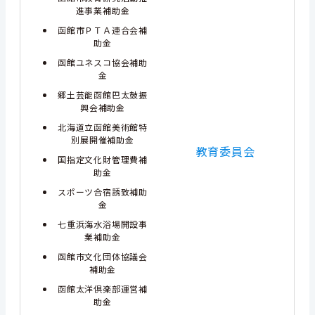
進事業補助金
函館市ＰＴＡ連合会補
助金
函館ユネスコ協会補助
金
郷土芸能函館巴太鼓振
興会補助金
北海道立函館美術館特
別展開催補助金
教育委員会
国指定文化財管理費補
助金
スポーツ合宿誘致補助
金
七重浜海水浴場開設事
業補助金
函館市文化団体協議会
補助金
函館太洋倶楽部運営補
助金