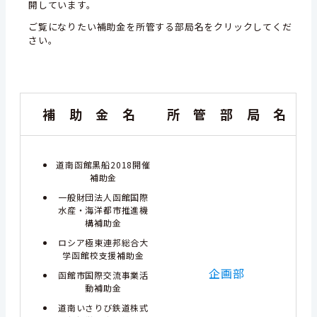
開しています。
ご覧になりたい補助金を所管する部局名をクリックしてくだ
さい。
補 助 金 名
所 管 部 局 名
道南函館黒船2018開催
補助金
一般財団法人函館国際
水産・海洋都市推進機
構補助金
ロシア極東連邦総合大
学函館校支援補助金
企画部
函館市国際交流事業活
動補助金
道南いさりび鉄道株式