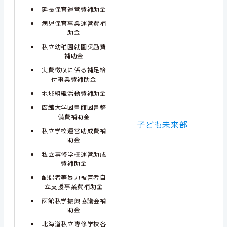
延長保育運営費補助金
病児保育事業運営費補
助金
私立幼稚園就園奨励費
補助金
実費徴収に係る補足給
付事業費補助金
地域組織活動費補助金
函館大学図書館図書整
備費補助金
子ども未来部
私立学校運営助成費補
助金
私立専修学校運営助成
費補助金
配偶者等暴力被害者自
立支援事業費補助金
函館私学振興協議会補
助金
北海道私立専修学校各