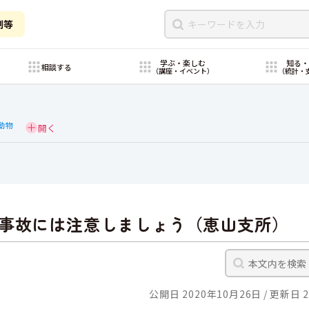
制等
学ぶ・楽しむ
知る
相談する
（講座・イベント）
（統計・
動物
事故には注意しましょう（恵山支所）
公開日 2020年10月26日
更新日 2