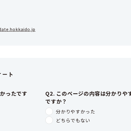
ate.hokkaido.jp
ケート