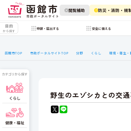
閲覧補助
防災・消防・規
目的
申請・届出する
安全に備える
から探す
函館市TOP
市政ポータルサイトTOP
分野
くらし
環境・衛生・
カテゴリから探す
野生のエゾシカとの交通
くらし
健康・福祉