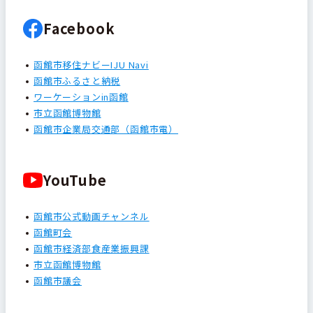
Facebook
函館市移住ナビーIJU Navi
函館市ふるさと納税
ワーケーションin函館
市立函館博物館
函館市企業局交通部（函館市電）
YouTube
函館市公式動画チャンネル
函館町会
函館市経済部食産業振興課
市立函館博物館
函館市議会