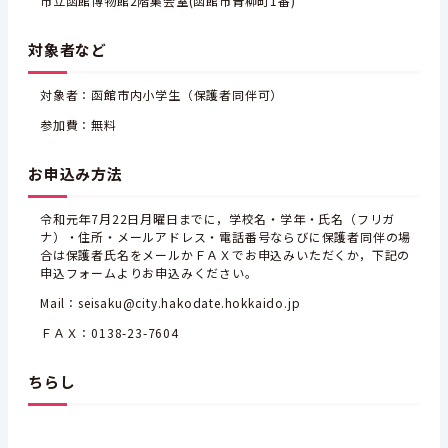
市立函館博物館2階集会室(函館市青柳町1番)
対象者など
対象者：函館市内小学生（保護者同伴可）
参加費：無料
お申込み方法
令和元年7月22日月曜日までに，学校名・学年・氏名（フリガ
ナ）・住所・メールアドレス・電話番号ならびに保護者同伴の場
合は保護者氏名をメールかＦＡＸでお申込みいただくか，下記の
申込フォームよりお申込みください。
Mail：seisaku@city.hakodate.hokkaido.jp
ＦＡＸ：0138-23-7604
ちらし