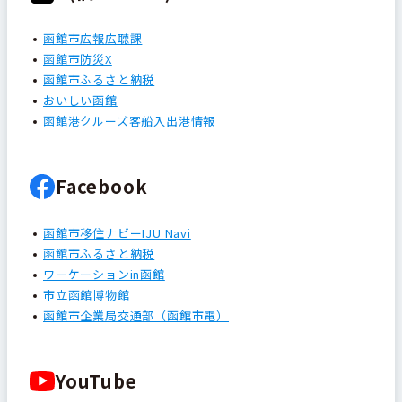
函館市広報広聴課
函館市防災X
函館市ふるさと納税
おいしい函館
函館港クルーズ客船入出港情報
Facebook
函館市移住ナビーIJU Navi
函館市ふるさと納税
ワーケーションin函館
市立函館博物館
函館市企業局交通部（函館市電）
YouTube