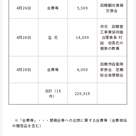
函館観光情報
4月26日
会費等
5,500
交換会
供花 函館管
工事業協同組
4月26日
生 花
14,000
合理事長 村
田 信吾氏の
親族の葬儀
函館市自衛隊
4月28日
会費等
6,000
家族会 定期
総会後懇親会
合計（16
229,919
件）
※「会費等」・・・懇親会等への出席に要する会費等（会費相当
の贈答品を含む）