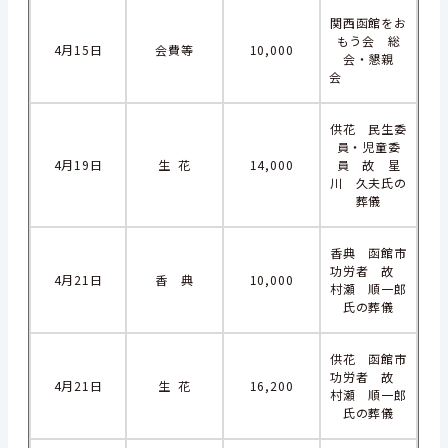
関西函館をお
もう会 総
4月15日
会費等
10,000
会・懇親
会
供花 民生委
員・児童委
4月19日
生 花
14,000
員 故 星
川 久夫氏の
葬儀
香典 函館市
功労者 故
4月21日
香 典
10,000
村瀬 順一郎
氏の葬儀
供花 函館市
功労者 故
4月21日
生 花
16,200
村瀬 順一郎
氏の葬儀