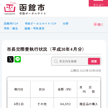
メニュー
函館市TOP
市政ポータルサイトTOP
分野
市政・議会
組織・市政運営
市長交際費執行状況（平成30年4月分）
検索
公開日 2022年03月04日
支 出
執行日
区分
金額（円）
内 容
4月1日
その他
64,692
贈呈品の購入