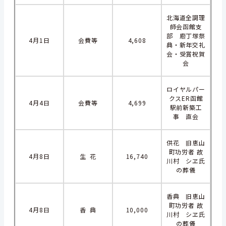
北海道全調理
師会函館支
部 庖丁塚祭
4月1日
会費等
4,608
典・新年交礼
会・受賞祝賀
会
ロイヤルパー
クスER函館
4月4日
会費等
4,699
駅前新築工
事 直会
供花 旧恵山
町功労者 故
4月8日
生 花
16,740
川村 シヱ氏
の葬儀
香典 旧恵山
町功労者 故
4月8日
香 典
10,000
川村 シヱ氏
の葬儀