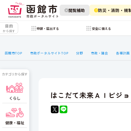
閲覧補助
防災・消防・規
目的
申請・届出する
安全に備える
から探す
函館市TOP
市政ポータルサイトTOP
分野
市政・議会
各種計画
カテゴリから探す
はこだて未来ＡＩビジョ
くらし
健康・福祉