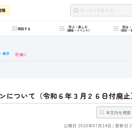
制等
学ぶ・楽しむ
知る
相談する
（講座・イベント）
（統計・
・構想
ンについて（令和６年３月２６日付廃止
公開日 2020年07月14日
更新日 2