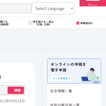
メニュー
・調べる
声を届ける・見る
事業者向け
支援制度）
（広報・広聴）
オンラインの手続き
電子申請
）
ページを見る
検索
注目情報一覧
022年09月14日
市民の声回答一覧