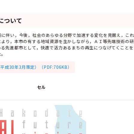
について
展に伴い，今後，社会のあらゆる分野で加速する変化を見据え，こ
とより，本市の有する地域資源を生かしながら，ＡＩ等先端技術の研
める先進都市として，快適で活力あるまちの再生につなげてくことを
た。
30年3月策定）（PDF:706KB）
セル