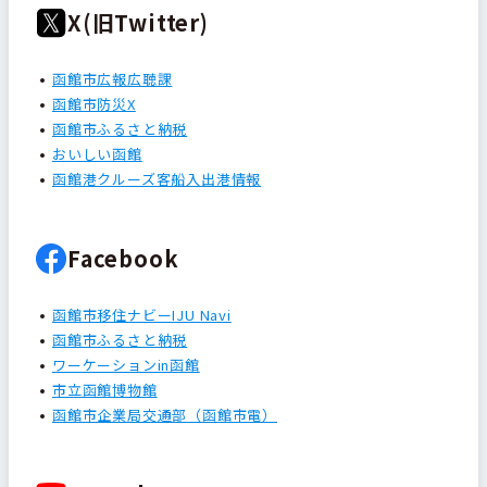
X(旧Twitter)
函館市広報広聴課
函館市防災X
函館市ふるさと納税
おいしい函館
函館港クルーズ客船入出港情報
Facebook
函館市移住ナビーIJU Navi
函館市ふるさと納税
ワーケーションin函館
市立函館博物館
函館市企業局交通部（函館市電）