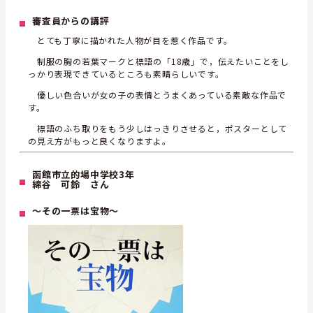
審査員からの講評
とても丁寧に描かれた人物が目を惹く作品です。
制服の胸の若葉マークと標語の「18歳」で，伝えたいことをし
っかり表現できているところも素晴らしいです。
優しい色合いが女の子の表情とうまくあっている素敵な作品で
す。
標語のふち取りをもう少しはっきりさせると，ポスターとして
の見え方がもっと良くなりますよ。
函館市立的場中学校3年
綿谷 可鈴 さん
～その一票は宝物～