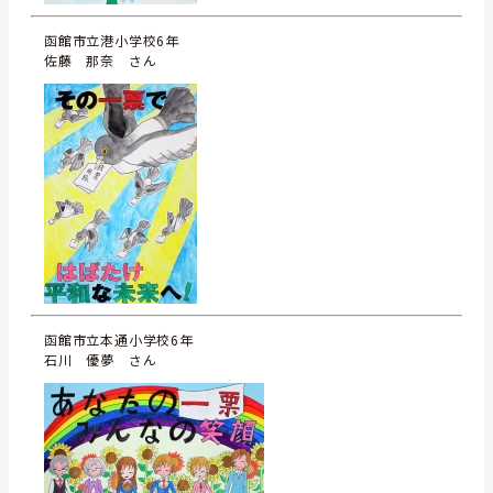
函館市立港小学校6年
佐藤 那奈 さん
函館市立本通小学校6年
石川 優夢 さん