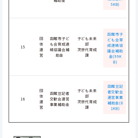
補助金
5KB)
函館市子
団
函館市子ど
子ども未来
ども会育
体
も会育成連
部
成連絡協
15
運
絡協議会補
次世代育成
議会補助
営
助金
課
金(99K
B)
函館豆記
団
子ども未来
者交歓会
函館豆記者
体
部
運営事業
16
交歓会運営
運
次世代育成
補助金(8
事業補助金
営
課
1KB)