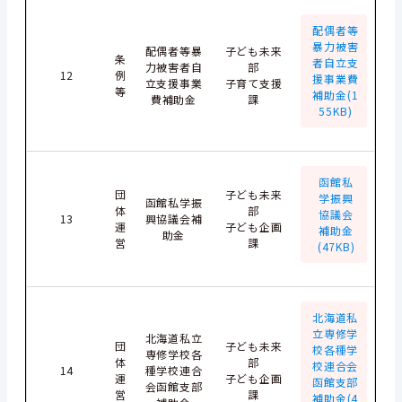
配偶者等
暴力被害
配偶者等暴
子ども未来
条
者自立支
力被害者自
部
12
例
援事業費
立支援事業
子育て支援
等
補助金(1
費補助金
課
55KB)
函館私
団
子ども未来
学振興
函館私学振
体
部
協議会
13
興協議会補
運
子ども企画
補助金
助金
営
課
(47KB)
北海道私
立専修学
北海道私立
団
子ども未来
校各種学
専修学校各
体
部
校連合会
14
種学校連合
運
子ども企画
函館支部
会函館支部
営
課
補助金(4