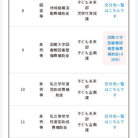
子ども未来
国
交付先一覧
地域組織活
部
8
道
はこちらで
動費補助金
次世代育成
等
す
課
函館大学
子ども未来
図書館図
条
函館大学図
部
書整備費
9
例
書館図書整
子ども企画
補助金(4
等
備費補助金
課
2KB)
子ども未来
条
私立学校運
交付先一覧
部
10
例
営助成費補
はこちらで
子ども企画
等
助金
す
課
子ども未来
条
私立専修学
交付先一覧
部
11
例
校運営助成
はこちらで
子ども企画
等
費補助金
す
課