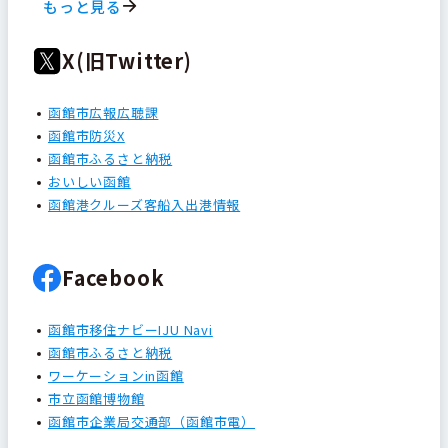
もっと見る
X(旧Twitter)
函館市広報広聴課
函館市防災X
函館市ふるさと納税
おいしい函館
函館港クルーズ客船入出港情報
Facebook
函館市移住ナビーIJU Navi
函館市ふるさと納税
ワーケーションin函館
市立函館博物館
函館市企業局交通部（函館市電）