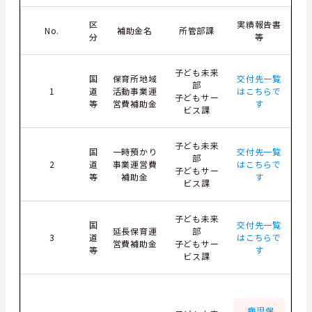
区
実績報告書
No.
補助金名
所管部課
分
等
子ども未来
国
保育所地域
交付先一覧
部
1
道
活動事業運
はこちらで
子どもサー
等
営費補助金
す
ビス課
子ども未来
国
一時預かり
交付先一覧
部
2
道
事業運営費
はこちらで
子どもサー
等
補助金
す
ビス課
子ども未来
国
交付先一覧
延長保育運
部
3
道
はこちらで
営費補助金
子どもサー
等
す
ビス課
病児保