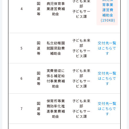
子ども未来
国
病児保育事
育事業
部
4
道
業運営費補
運営費
子どもサー
等
助金
補助金
ビス課
(190KB)
子ども未来
国
私立幼稚園
交付先一覧
部
5
道
就園奨励費
はこちらで
子どもサー
等
補助金
す
ビス課
実費徴収に
子ども未来
国
交付先一覧
係る補足給
部
6
道
はこちらで
付事業費補
子どもサー
等
す
助金
ビス課
保育所等業
子ども未来
国
交付先一覧
務効率化推
部
7
道
はこちらで
進事業費補
子どもサー
等
す
助金
ビス課