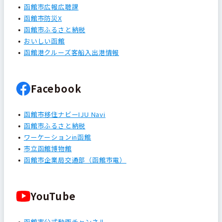
函館市広報広聴課
函館市防災X
函館市ふるさと納税
おいしい函館
函館港クルーズ客船入出港情報
Facebook
函館市移住ナビーIJU Navi
函館市ふるさと納税
ワーケーションin函館
市立函館博物館
函館市企業局交通部（函館市電）
YouTube
函館市公式動画チャンネル