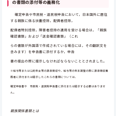
の書類の添付等の義務化
確定申告や市民税・道民税申告において，日本国外に居住
する親族に係る扶養控除，配偶者控除，
配偶者特別控除，
障害者控除の適用を受ける場合は，「親族
確認書類」および「送金確認書類」（これ
らの書類が外国語で作成されている
場合には，その翻訳文を
含みます）を申告書に添付するか，申告
書の提出の際に提示しなければならないこととされま
した。
※給与等または公的年金等の源泉徴収や，給与等の年末調整の際に源泉徴収義
務者に添付または提示したこれらの書類については，
確定申告書や
市民税・道民税申告書に添付または提示する必要はありませ
ん。
親族関係書類とは