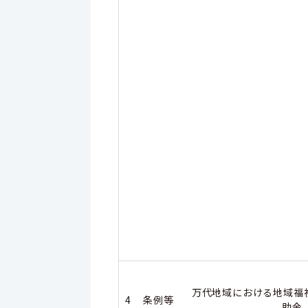
万代地域における地域福
4
条例等
助金