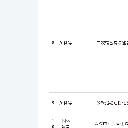
8
条例等
二次輪番病院運
9
条例等
公衆浴場活性化
1
団体
函館市社会福祉協
0
運営