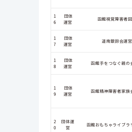
1
団体
函館視覚障害者図
6
運営
1
団体
道南銀鈴会運営
7
運営
1
団体
函館手をつなぐ親の
8
運営
1
団体
函館精神障害者家族
9
運営
2
団体運
函館おもちゃライブラ
0
営