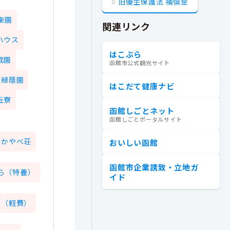
旧優生保護法 補償金
楽園
関連リンク
ハウス
はこぶら
成園
函館市公式観光サイト
頭緑蔭園
はこだて健康ナビ
丘寮
函館しごとネット
函館しごとポータルサイト
みかやべ荘
おいしい函館
函館市企業誘致・立地ガ
ら（特養）
イド
ら（軽費）