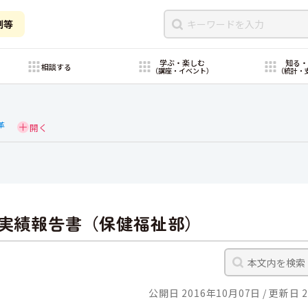
制等
学ぶ・楽しむ
知る
相談する
（講座・イベント）
（統計・
革
等実績報告書（保健福祉部）
公開日 2016年10月07日
更新日 2