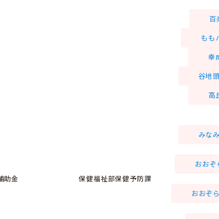
百
もも
幸
谷地
高
みな
おおぞ
補助金
保健福祉部保健予防課
おおぞ