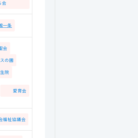
る会
館一条
聖会
タスの園
厚生院
愛育会
会福祉協議会