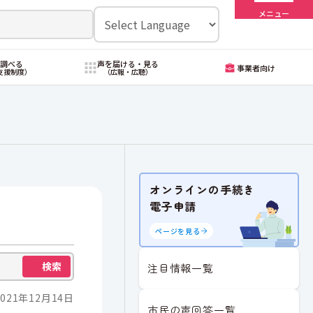
メニュー
・調べる
声を届ける・見る
事業者向け
支援制度）
（広報・広聴）
オンラインの手続き
電子申請
ページを見る
検索
注目情報一覧
021年12月14日
市民の声回答一覧