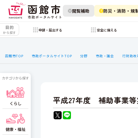
閲覧補助
防災・消防・規
目的
申請・届出する
安全に備える
から探す
函館市TOP
市政ポータルサイトTOP
分野
市政・議会
行財政改
カテゴリから探す
平成27年度 補助事業
くらし
健康・福祉