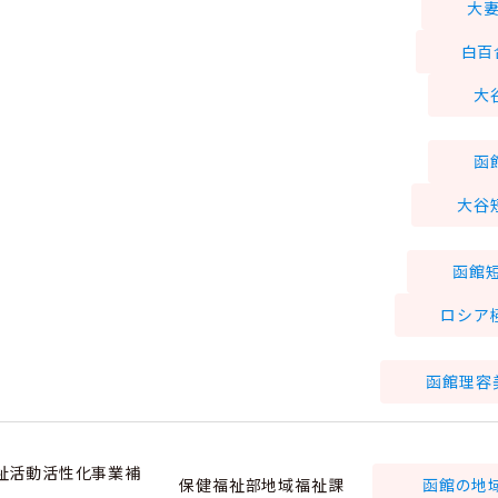
大
白百
大
函
大谷
函館
ロシア
函館理容
祉活動活性化事業補
保健福祉部地域福祉課
函館の地