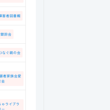
障害者図書館
南銀鈴会
つなぐ親の会
害者家族会愛
泉会
ちゃライブラ
リー