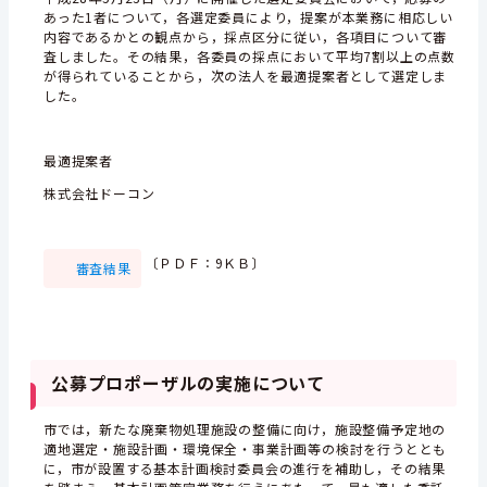
あった1者について，各選定委員により，提案が本業務に相応しい
内容であるかとの観点から，採点区分に従い，各項目について審
査しました。その結果，各委員の採点において平均7割以上の点数
が得られていることから，次の法人を最適提案者として選定しま
した。
最適提案者
株式会社ドーコン
〔ＰＤＦ：9ＫＢ〕
審査結果
公募プロポーザルの実施について
市では，新たな廃棄物処理施設の整備に向け，施設整備予定地の
適地選定・施設計画・環境保全・事業計画等の検討を行うととも
に，市が設置する基本計画検討委員会の進行を補助し，その結果