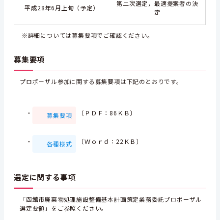
第二次選定，最適提案者の決
平成28年6月上旬（予定）
定
※詳細については募集要項でご確認ください。
募集要項
プロポーザル参加に関する募集要項は下記のとおりです。
・
〔ＰＤＦ：86ＫＢ〕
募集要項
・
〔Ｗｏｒｄ：22ＫＢ〕
各種様式
選定に関する事項
「函館市廃棄物処理施設整備基本計画策定業務委託プロポーザル
選定要領」をご参照ください。