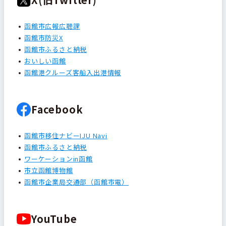
函館市広報広聴課
函館市防災X
函館市ふるさと納税
おいしい函館
函館港クルーズ客船入出港情報
Facebook
函館市移住ナビーIJU Navi
函館市ふるさと納税
ワーケーションin函館
市立函館博物館
函館市企業局交通部（函館市電）
YouTube