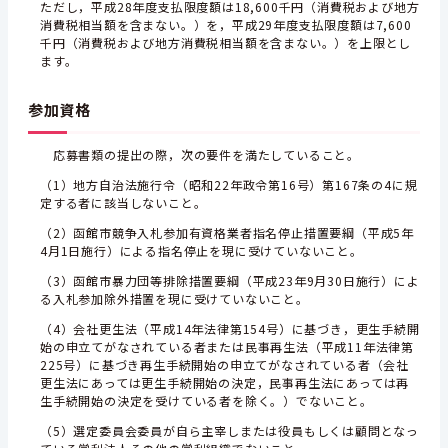
ただし，平成28年度支払限度額は18,600千円（消費税および地方
消費税相当額を含まない。）を，平成29年度支払限度額は7,600
千円（消費税および地方消費税相当額を含まない。）を上限とし
ます。
参加資格
応募書類の提出の際，次の要件を満たしていること。
（1）地方自治法施行令（昭和22年政令第16号）第167条の4に規
定する者に該当しないこと。
（2）函館市競争入札参加有資格業者指名停止措置要綱（平成5年
4月1日施行）による指名停止を現に受けていないこと。
（3）函館市暴力団等排除措置要綱（平成23年9月30日施行）によ
る入札参加除外措置を現に受けていないこと。
（4）会社更生法（平成14年法律第154号）に基づき，更生手続開
始の申立てがなされている者または民事再生法（平成11年法律第
225号）に基づき再生手続開始の申立てがなされている者（会社
更生法にあっては更生手続開始の決定，民事再生法にあっては再
生手続開始の決定を受けている者を除く。）でないこと。
（5）選定委員会委員が自ら主宰しまたは役員もしくは顧問となっ