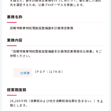
を踏まえ，基本計画策定業務を行うにあたって，最も適した委託
先を選定するため，公募プロポーザルを実施します。
業務名称
函館市廃棄物処理施設整備基本計画策定業務
業務内容
「函館市廃棄物処理施設整備基本計画策定業務委託仕様書」をご
参照ください。
〔ＰＤＦ：117ＫＢ〕
仕様書
提案限度額
26,200千円（消費税および地方消費税相当額を含まない。）を上
限とします。