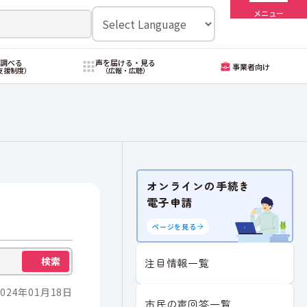
メニュー
・調べる
声を届ける・見る
事業者向け
支援制度）
（広報・広聴）
オンラインの手続き
電子申請
ページを見る
検索
注目情報一覧
024年01月18日
市民の声回答一覧