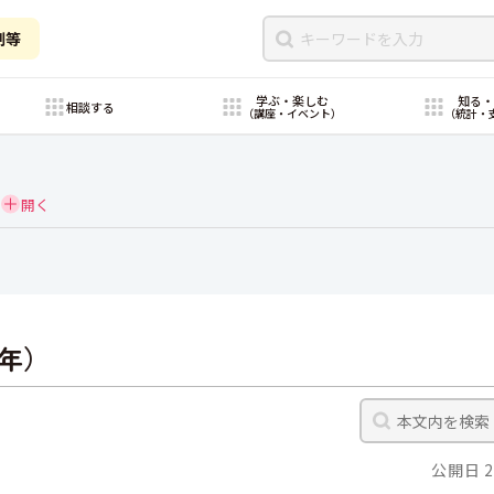
制等
学ぶ・楽しむ
知る
相談する
（講座・イベント）
（統計・
8年）
公開日 2