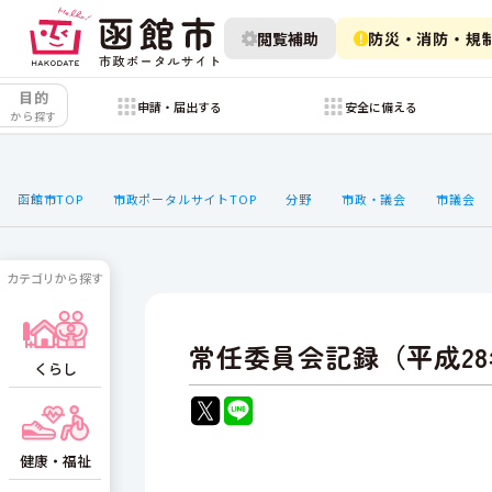
閲覧補助
防災・消防・規
目的
申請・届出する
安全に備える
から探す
函館市TOP
市政ポータルサイトTOP
分野
市政・議会
市議会
カテゴリから探す
常任委員会記録（平成2
くらし
健康・福祉