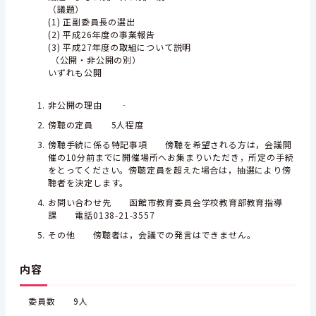
（議題）
(1) 正副委員長の選出
(2) 平成26年度の事業報告
(3) 平成27年度の取組について説明
（公開・非公開の別）
いずれも公開
非公開の理由 ‐
傍聴の定員 5人程度
傍聴手続に係る特記事項 傍聴を希望される方は，会議開
催の10分前までに開催場所へお集まりいただき，所定の手続
をとってください。傍聴定員を超えた場合は，抽選により傍
聴者を決定します。
お問い合わせ先 函館市教育委員会学校教育部教育指導
課 電話0138-21-3557
その他 傍聴者は，会議での発言はできません。
内容
委員数 9人