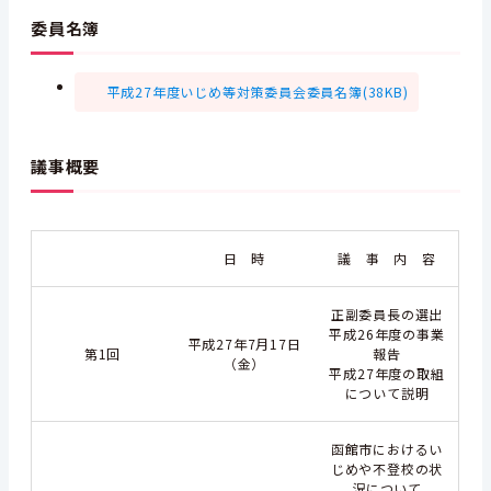
委員名簿
平成27年度いじめ等対策委員会委員名簿(38KB)
議事概要
日 時
議 事 内 容
正副委員長の選出
平成26年度の事業
平成27年7月17日
第1回
報告
（金）
平成27年度の取組
について説明
函館市におけるい
じめや不登校の状
況について