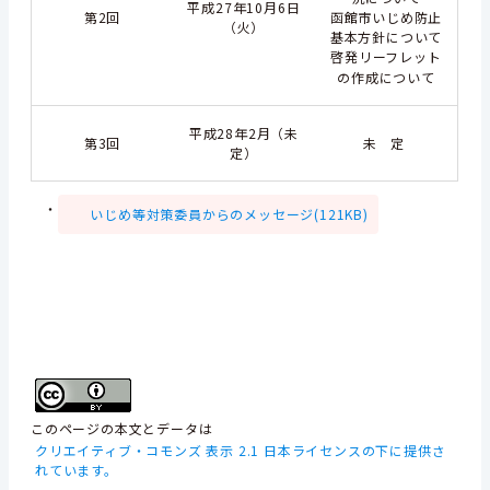
平成27年10月6日
第2回
函館市いじめ防止
（火）
基本方針について
啓発リーフレット
の作成について
平成28年2月（未
第3回
未 定
定）
・
いじめ等対策委員からのメッセージ(121KB)
このページの本文とデータは
クリエイティブ・コモンズ 表示 2.1 日本ライセンスの下に提供さ
れています。