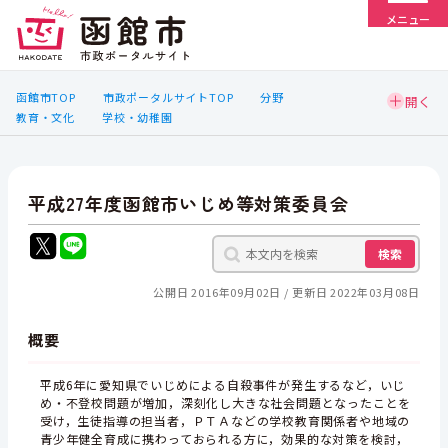
メニュー
函館市TOP
市政ポータルサイトTOP
分野
教育・文化
学校・幼稚園
平成27年度函館市いじめ等対策委員会
検索
公開日 2016年09月02日
更新日 2022年03月08日
概要
平成6年に愛知県でいじめによる自殺事件が発生するなど，いじ
め・不登校問題が増加，深刻化し大きな社会問題となったことを
受け，生徒指導の担当者，ＰＴＡなどの学校教育関係者や地域の
青少年健全育成に携わっておられる方に，効果的な対策を検討，