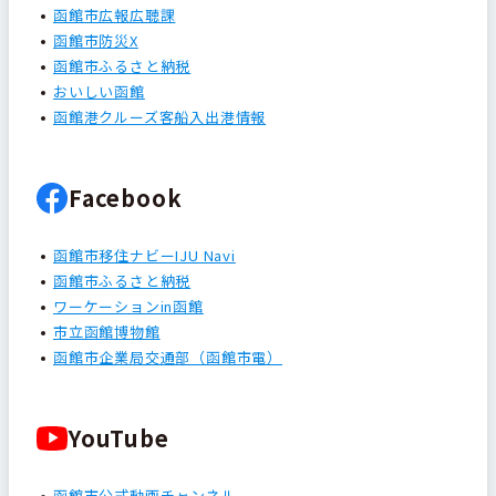
函館市広報広聴課
函館市防災X
函館市ふるさと納税
おいしい函館
函館港クルーズ客船入出港情報
Facebook
函館市移住ナビーIJU Navi
函館市ふるさと納税
ワーケーションin函館
市立函館博物館
函館市企業局交通部（函館市電）
YouTube
函館市公式動画チャンネル