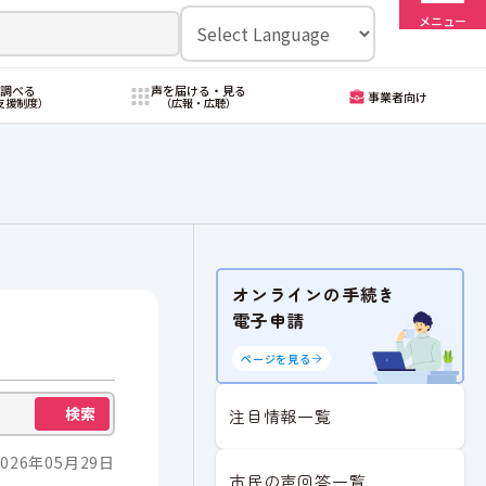
メニュー
・調べる
声を届ける・見る
事業者向け
支援制度）
（広報・広聴）
オンラインの手続き
電子申請
ページを見る
検索
注目情報一覧
026年05月29日
市民の声回答一覧