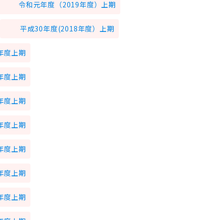
令和元年度（2019年度）上期
平成30年度(2018年度）上期
年度上期
年度上期
年度上期
年度上期
年度上期
年度上期
年度上期