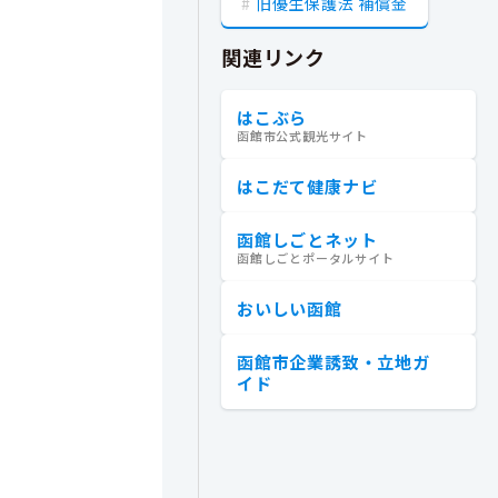
旧優生保護法 補償金
関連リンク
はこぶら
函館市公式観光サイト
はこだて健康ナビ
函館しごとネット
函館しごとポータルサイト
おいしい函館
函館市企業誘致・立地ガ
イド