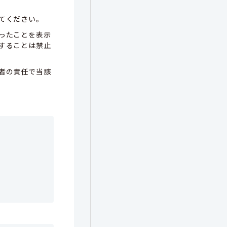
てください。
ったことを表示
することは禁止
者の責任で当該