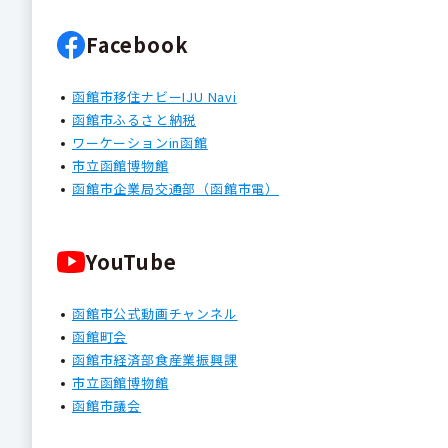
Facebook
函館市移住ナビーIJU Navi
函館市ふるさと納税
ワーケーションin函館
市立函館博物館
函館市企業局交通部（函館市電）
YouTube
函館市公式動画チャンネル
函館町会
函館市経済部食産業振興課
市立函館博物館
函館市議会