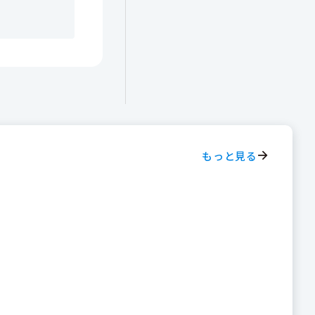
もっと見る