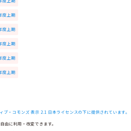
年度上期
年度上期
年度上期
年度上期
年度上期
年度上期
ィブ・コモンズ 表示 2.1 日本ライセンスの下に提供されています。
、自由に利用・改変できます。