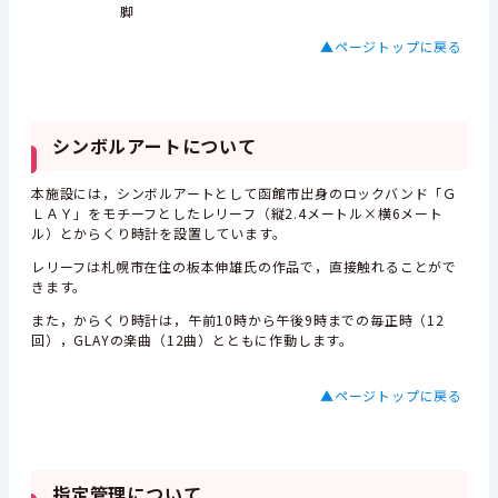
脚
▲ページトップに戻る
シンボルアートについて
本施設には，シンボルアートとして函館市出身のロックバンド「Ｇ
ＬＡＹ」をモチーフとしたレリーフ（縦2.4メートル×横6メート
ル）とからくり時計を設置しています。
レリーフは札幌市在住の板本伸雄氏の作品で，直接触れることがで
きます。
また，からくり時計は，午前10時から午後9時までの毎正時（12
回），GLAYの楽曲（12曲）とともに作動します。
▲ページトップに戻る
指定管理について