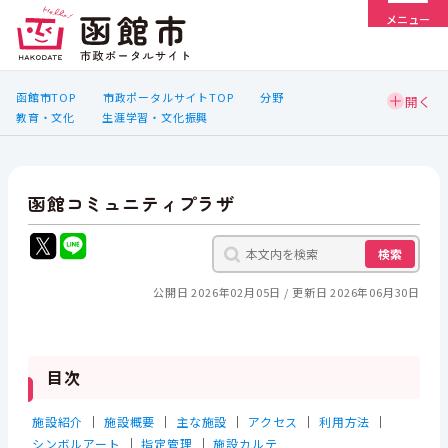
メニュー
函館市TOP
市政ポータルサイトTOP
分野
教育・文化
生涯学習・文化振興
函館コミュニティプラザ
検索
公開日 2026年02月05日
更新日 2026年06月30日
目次
施設紹介
｜
施設概要
｜
主な施設
｜
アクセス
｜
利用方法
｜
シンボルアート
｜
指定管理
｜
施設カルテ