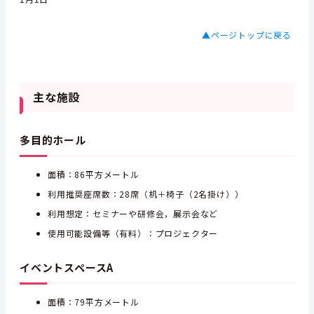
▲ページトップに戻る
主な施設
多目的ホール
面積：86平方メートル
利用推奨座席数：28席（机＋椅子（2名掛け））
利用想定：セミナーや研修会，展示会など
使用可能設備等（有料）：プロジェクター
イベントスペースA
面積：79平方メートル